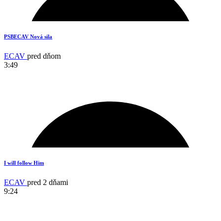
2
PSBECAV Nová sila
ECAV
pred dňom
3:49
17
I will follow Him
ECAV
pred 2 dňami
9:24