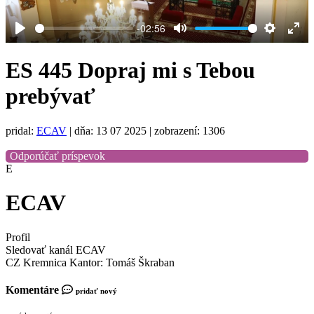
-02:56
Play
Mute
Settings
Ent
full
ES 445 Dopraj mi s Tebou
prebývať
pridal:
ECAV
|
dňa: 13 07 2025
| zobrazení: 1306
Odporúčať príspevok
E
ECAV
Profil
Sledovať kanál ECAV
CZ Kremnica Kantor: Tomáš Škraban
Komentáre
pridať nový