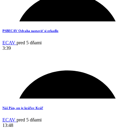
PSBECAV Odvaha nastaviť si zrkadlo
ECAV
pred 5 dňami
3:39
18
Náš Pán, on je kráľov Kráľ
ECAV
pred 5 dňami
13:48