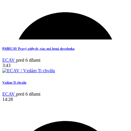
3
PABECAV Pravý oddych, viac než letná dovolenka
ECAV
pred 6 dňami
3:43
Vzdám Ti chválu
ECAV
pred 6 dňami
14:28
11