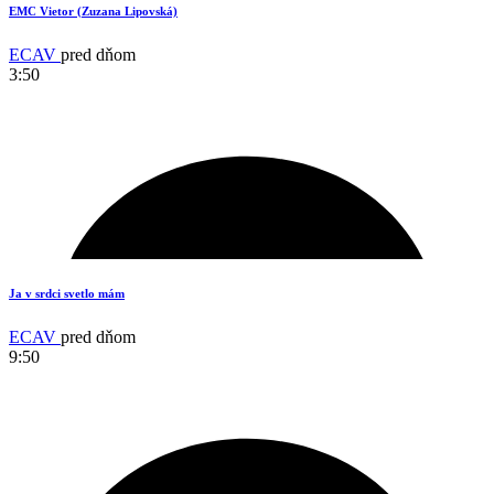
EMC Vietor (Zuzana Lipovská)
ECAV
pred dňom
3:50
3
Ja v srdci svetlo mám
ECAV
pred dňom
9:50