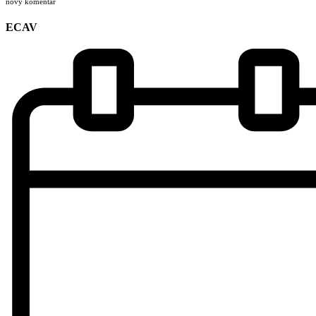
nový komentár
ECAV