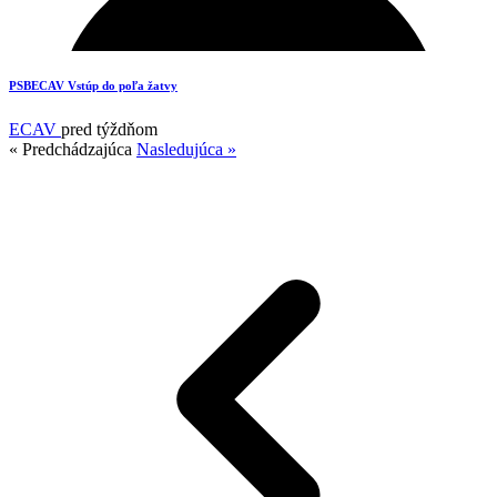
17
PSBECAV Vstúp do poľa žatvy
ECAV
pred týždňom
« Predchádzajúca
Nasledujúca »
15