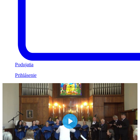
Podujatia
Prihlásenie
Play