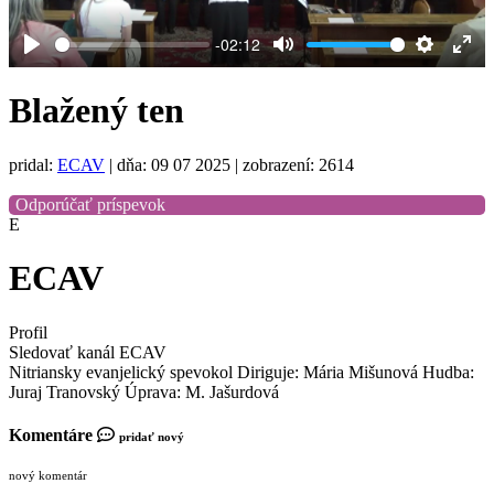
-02:12
Play
Mute
Settings
Ent
full
Blažený ten
pridal:
ECAV
|
dňa: 09 07 2025
| zobrazení: 2614
Odporúčať príspevok
E
ECAV
Profil
Sledovať kanál ECAV
Nitriansky evanjelický spevokol Diriguje: Mária Mišunová Hudba:
Juraj Tranovský Úprava: M. Jašurdová
Komentáre
pridať nový
nový komentár