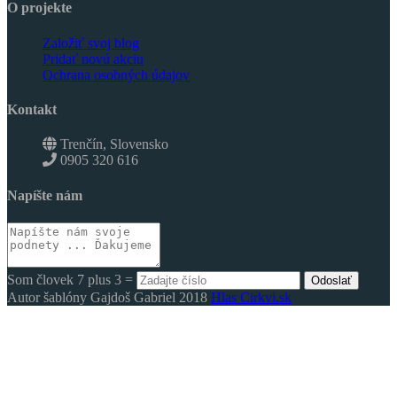
O projekte
Založiť svoj blog
Pridať novú akciu
Ochrana osobných údajov
Kontakt
Trenčín, Slovensko
0905 320 616
Napíšte nám
Som človek 7 plus 3 =
Odoslať
Autor šablóny Gajdoš Gabriel 2018
Hlas Cirkvi.sk