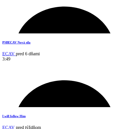
2
PSBECAV Nová sila
ECAV
pred 6 dňami
3:49
17
I will follow Him
ECAV
pred týždňom