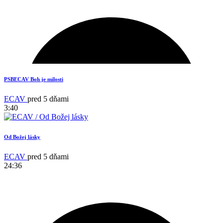
13
PSBECAV Boh je milosti
ECAV
pred 5 dňami
3:40
Od Božej lásky
ECAV
pred 5 dňami
24:36
14