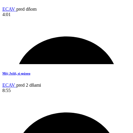
ECAV
pred dňom
4:01
2
Môj Ježiš, si spásou
ECAV
pred 2 dňami
8:55