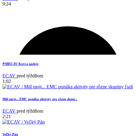
9:24
1
PSBECAV Kotva nádeje
ECAV
pred týždňom
1:02
Milí moji... EMC ponúka aktivity pre rôzne skupi...
ECAV
pred týždňom
2:21
Veľký Pán