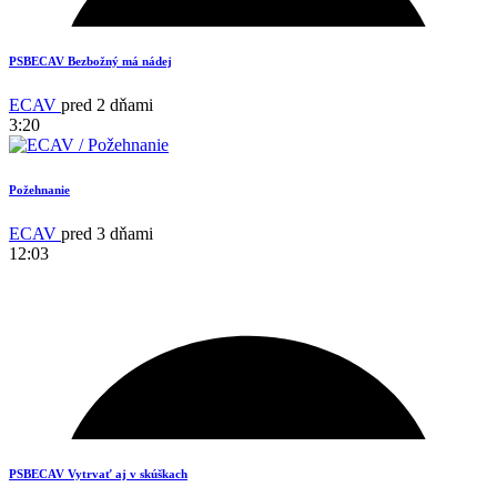
2
PSBECAV Bezbožný má nádej
ECAV
pred 2 dňami
3:20
Požehnanie
ECAV
pred 3 dňami
12:03
12
PSBECAV Vytrvať aj v skúškach