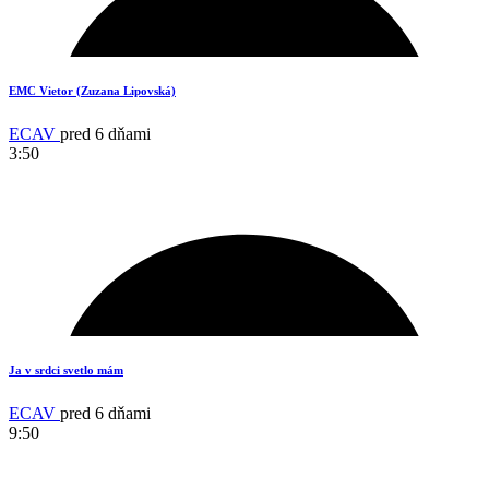
EMC Vietor (Zuzana Lipovská)
ECAV
pred 6 dňami
3:50
3
Ja v srdci svetlo mám
ECAV
pred 6 dňami
9:50