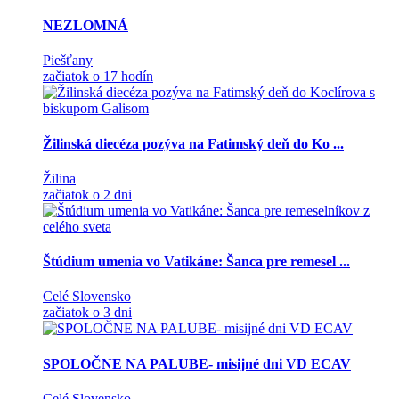
NEZLOMNÁ
Piešťany
začiatok o 17 hodín
Žilinská diecéza pozýva na Fatimský deň do Ko ...
Žilina
začiatok o 2 dni
Štúdium umenia vo Vatikáne: Šanca pre remesel ...
Celé Slovensko
začiatok o 3 dni
SPOLOČNE NA PALUBE- misijné dni VD ECAV
Celé Slovensko