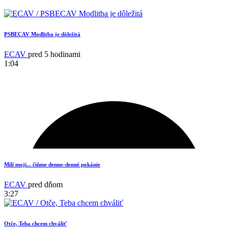
PSBECAV Modlitba je dôležitá
ECAV
pred 5 hodinami
1:04
Milí moji... čiňme denno-denné pokánie
ECAV
pred dňom
3:27
Otče, Teba chcem chváliť