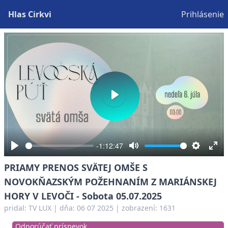
Hlas Cirkvi
Prihlásenie
Play
-1:12:47
Play
Mute
Settings
Ent
PRIAMY PRENOS SVÄTEJ OMŠE S
full
NOVOKŇAZSKÝM POŽEHNANÍM Z MARIÁNSKEJ
HORY V LEVOČI - Sobota 05.07.2025
pridal:
TV LUX
|
dňa: 06 07 2025
| zobrazení: 1631
Odporúčať príspevok