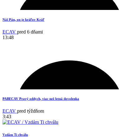
18
Náš Pán, on je kráľov Kráľ
ECAV
pred 6 dňami
13:48
3
PABECAV Pravý oddych, viac než letná dovolenka
ECAV
pred týždňom
3:43
Vzdám Ti chválu