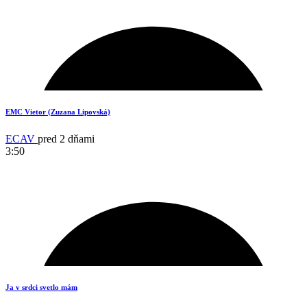
14
EMC Vietor (Zuzana Lipovská)
ECAV
pred 2 dňami
3:50
3
Ja v srdci svetlo mám