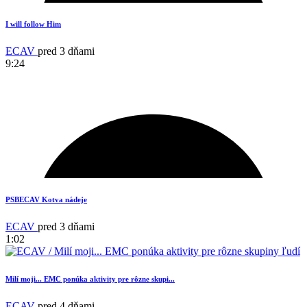
17
I will follow Him
ECAV
pred 3 dňami
9:24
1
PSBECAV Kotva nádeje
ECAV
pred 3 dňami
1:02
Milí moji... EMC ponúka aktivity pre rôzne skupi...
ECAV
pred 4 dňami