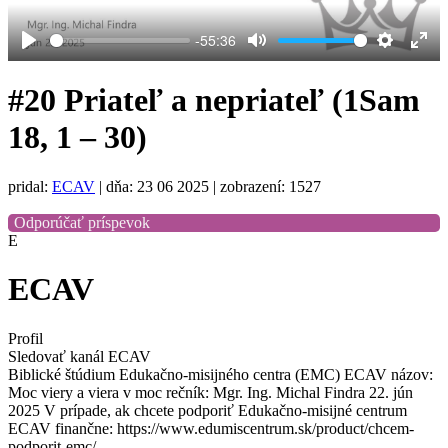
-55:36
Play
Mute
Settings
Ent
full
#20 Priateľ a nepriateľ (1Sam
18, 1 – 30)
pridal:
ECAV
|
dňa: 23 06 2025
| zobrazení: 1527
Odporúčať príspevok
E
ECAV
Profil
Sledovať kanál ECAV
Biblické štúdium Edukačno-misijného centra (EMC) ECAV názov:
Moc viery a viera v moc rečník: Mgr. Ing. Michal Findra 22. jún
2025 V prípade, ak chcete podporiť Edukačno-misijné centrum
ECAV finančne: https://www.edumiscentrum.sk/product/chcem-
podporit-emc/