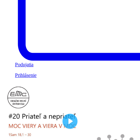
Podujatia
Prihlásenie
Play