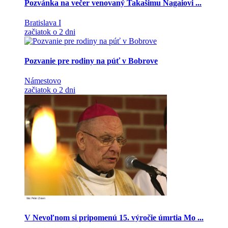
Pozvánka na večer venovaný Takašimu Nagaiovi ...
Bratislava I
začiatok o 2 dni
Pozvanie pre rodiny na púť v Bobrove
Námestovo
začiatok o 2 dni
V Nevoľnom si pripomenú 15. výročie úmrtia Mo ...