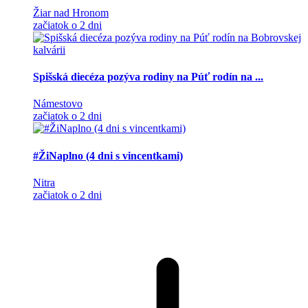
Žiar nad Hronom
začiatok o 2 dni
Spišská diecéza pozýva rodiny na Púť rodín na ...
Námestovo
začiatok o 2 dni
#ŽiNaplno (4 dni s vincentkami)
Nitra
začiatok o 2 dni