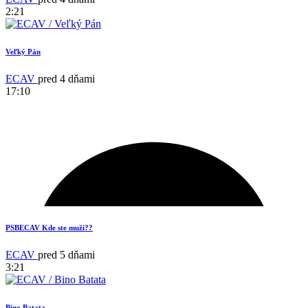
2:21
Veľký Pán
18
ECAV
pred 4 dňami
17:10
PSBECAV Kde ste muži??
ECAV
pred 5 dňami
3:21
Bino Batata