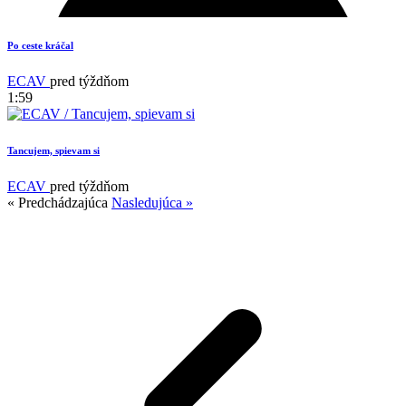
17
Po ceste kráčal
ECAV
pred týždňom
1:59
Tancujem, spievam si
ECAV
pred týždňom
« Predchádzajúca
Nasledujúca »
1