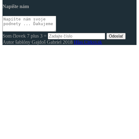
Napíšte nám
Som človek 7 plus 3 =
Odoslať
Autor šablóny Gajdoš Gabriel 2018
Hlas Cirkvi.sk