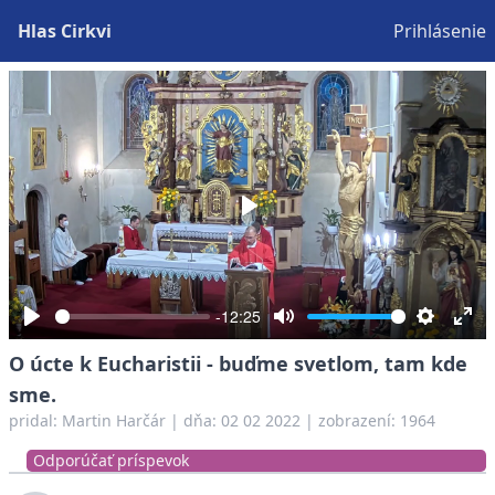
Hlas Cirkvi
Prihlásenie
Play
-12:25
Play
Mute
Settings
Ent
O úcte k Eucharistii - buďme svetlom, tam kde
full
sme.
pridal:
Martin Harčár
|
dňa: 02 02 2022
| zobrazení: 1964
Odporúčať príspevok