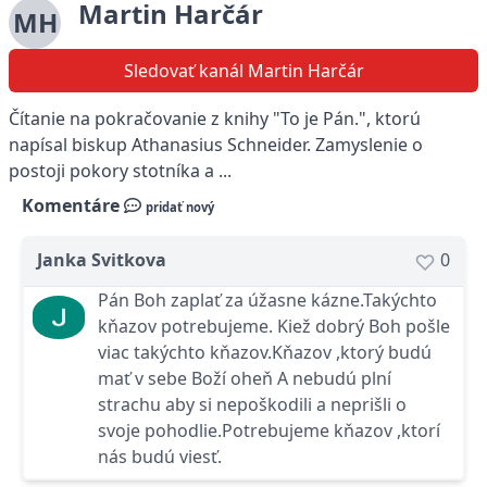
Martin Harčár
MH
Sledovať kanál Martin Harčár
Čítanie na pokračovanie z knihy "To je Pán.", ktorú
napísal biskup Athanasius Schneider. Zamyslenie o
postoji pokory stotníka a ...
Komentáre
pridať nový
Janka Svitkova
0
Pán Boh zaplať za úžasne kázne.Takýchto
kňazov potrebujeme. Kiež dobrý Boh pošle
viac takýchto kňazov.Kňazov ,ktorý budú
mať v sebe Boží oheň A nebudú plní
strachu aby si nepoškodili a neprišli o
svoje pohodlie.Potrebujeme kňazov ,ktorí
nás budú viesť.