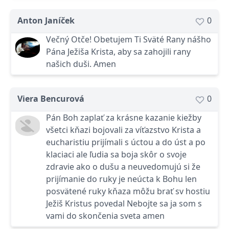
Anton Janíček
0
Večný Otče! Obetujem Ti Sväté Rany nášho
Pána Ježiša Krista, aby sa zahojili rany
našich duši. Amen
Viera Bencurová
0
Pán Boh zaplať za krásne kazanie kiežby
všetci kňazi bojovali za víťazstvo Krista a
eucharistiu prijímali s úctou a do úst a po
klaciaci ale ľudia sa boja skôr o svoje
zdravie ako o dušu a neuvedomujú si že
prijímanie do ruky je neúcta k Bohu len
posvätené ruky kňaza môžu brať sv hostiu
Ježiš Kristus povedal Nebojte sa ja som s
vami do skončenia sveta amen