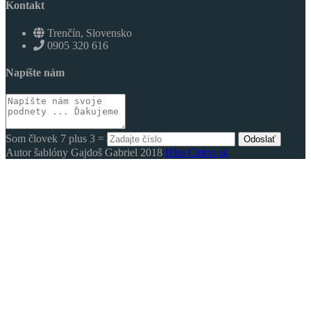
Kontakt
Trenčín, Slovensko
0905 320 616
Napíšte nám
Som človek 7 plus 3 =
Odoslať
Autor šablóny Gajdoš Gabriel 2018
Hlas Cirkvi.sk