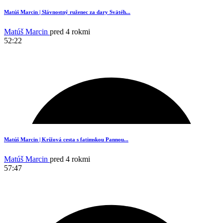
9
Matúš Marcin | Slávnostný ruženec za dary Svätéh...
Matúš Marcin
pred 4 rokmi
52:22
13
Matúš Marcin | Krížová cesta s fatimskou Pannou...
Matúš Marcin
pred 4 rokmi
57:47