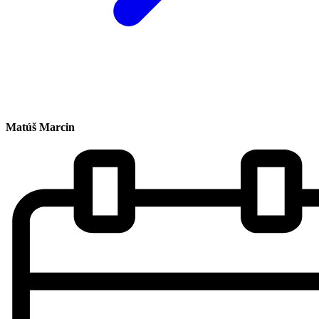
Matúš Marcin