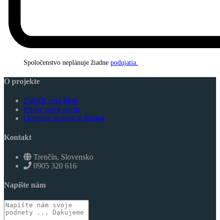
Spoločenstvo neplánuje žiadne
podujatia.
O projekte
Založiť svoj blog
Pridať novú akciu
Ochrana osobných údajov
Kontakt
Trenčín, Slovensko
0905 320 616
Napíšte nám