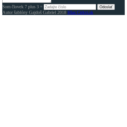
Som človek 7 plus 3 =
Odoslať
Autor šablóny Gajdoš Gabriel 2018
Hlas Cirkvi.sk