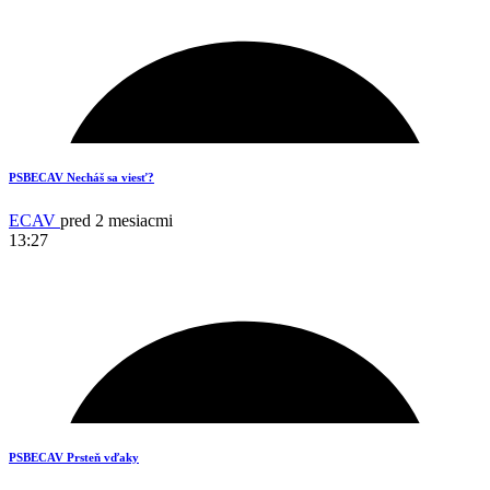
16
PSBECAV Necháš sa viesť?
ECAV
pred 2 mesiacmi
13:27
18
PSBECAV Prsteň vďaky