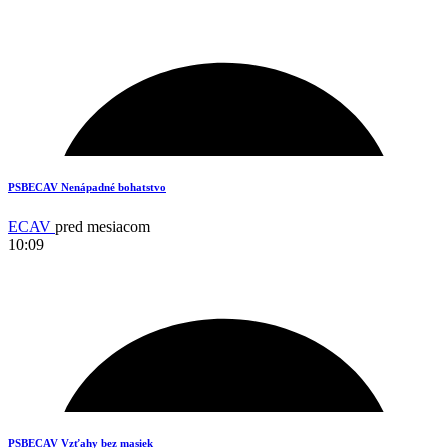
14
PSBECAV Nenápadné bohatstvo
ECAV
pred mesiacom
10:09
14
PSBECAV Vzťahy bez masiek