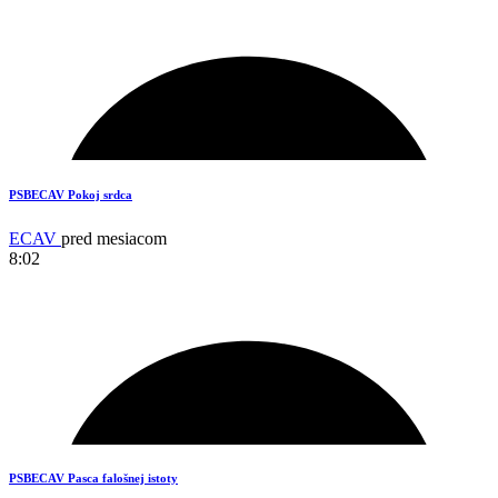
13
PSBECAV Pokoj srdca
ECAV
pred mesiacom
8:02
18
PSBECAV Pasca falošnej istoty