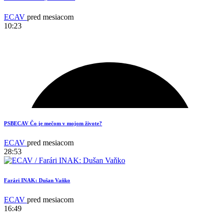
ECAV
pred mesiacom
10:23
12
PSBECAV Čo je mečom v mojom živote?
ECAV
pred mesiacom
28:53
Farári INAK: Dušan Vaňko
ECAV
pred mesiacom
16:49