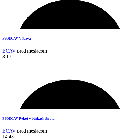
PSBECAV Výbava
ECAV
pred mesiacom
8:17
14
PSBECAV Pokoj v búrkach života
ECAV
pred mesiacom
14:48