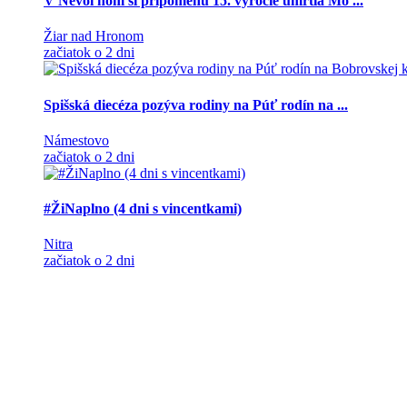
V Nevoľnom si pripomenú 15. výročie úmrtia Mo ...
Žiar nad Hronom
začiatok o 2 dni
Spišská diecéza pozýva rodiny na Púť rodín na ...
Námestovo
začiatok o 2 dni
#ŽiNaplno (4 dni s vincentkami)
Nitra
začiatok o 2 dni