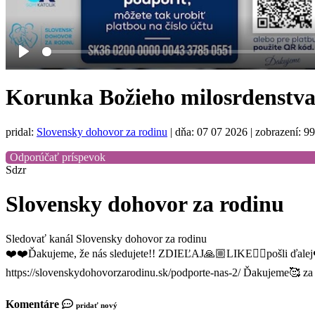
Play
Korunka Božieho milosrdenstva 
pridal:
Slovensky dohovor za rodinu
|
dňa: 07 07 2026
| zobrazení: 99
Odporúčať príspevok
Sdzr
Slovensky dohovor za rodinu
Sledovať kanál Slovensky dohovor za rodinu
❤️❤️Ďakujeme, že nás sledujete!! ZDIEĽAJ🙏🏼LIKE👍🏼pošli ďalej
https://slovenskydohovorzarodinu.sk/podporte-nas-2/ Ďakujeme🥰 
Komentáre
pridať nový