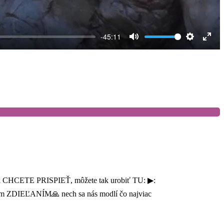
-45:11
Mute
Settings
Ente
full
 ak CHCETE PRISPIEŤ, môžete tak urobiť TU: ▶:
nám ZDIEĽANÍM🙏 nech sa nás modlí čo najviac