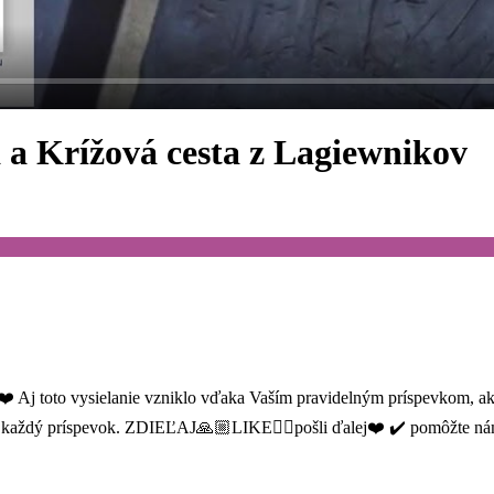
a Krížová cesta z Lagiewnikov
❤️ Aj toto vysielanie vzniklo vďaka Vaším pravidelným príspevkom,
za každý príspevok. ZDIEĽAJ🙏🏼LIKE👍🏼pošli ďalej❤️ ✔️ pomôžte 