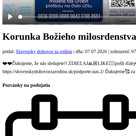
Play
Korunka Božieho milosrdenstva 
pridal:
Slovensky dohovor za rodinu
|
dňa: 07 07 2026
| zobrazení: 97
❤️❤️Ďakujeme, že nás sledujete!! ZDIEĽAJ🙏🏼LIKE👍🏼pošli ďalej
https://slovenskydohovorzarodinu.sk/podporte-nas-2/ Ďakujeme🥰 
Pozvánky na podujatia