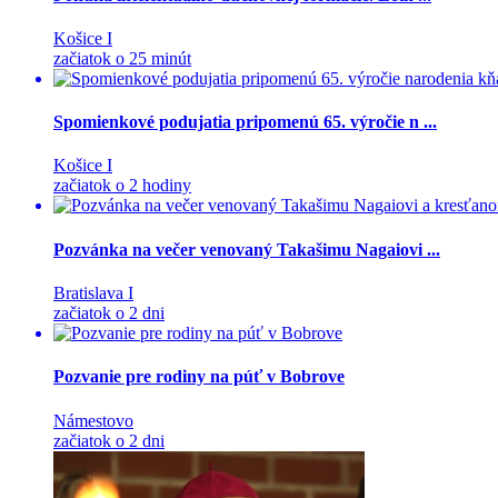
Košice I
začiatok o 25 minút
Spomienkové podujatia pripomenú 65. výročie n ...
Košice I
začiatok o 2 hodiny
Pozvánka na večer venovaný Takašimu Nagaiovi ...
Bratislava I
začiatok o 2 dni
Pozvanie pre rodiny na púť v Bobrove
Námestovo
začiatok o 2 dni