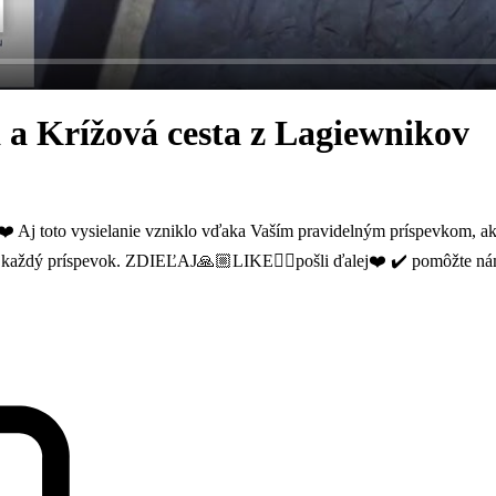
a Krížová cesta z Lagiewnikov
❤️ Aj toto vysielanie vzniklo vďaka Vaším pravidelným príspevkom,
za každý príspevok. ZDIEĽAJ🙏🏼LIKE👍🏼pošli ďalej❤️ ✔️ pomôžte 