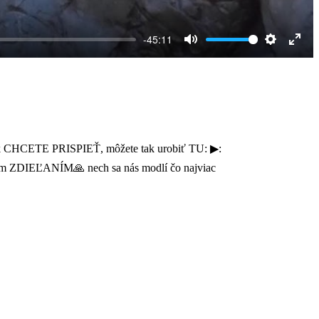
-45:11
Mute
Settings
Ente
full
 ak CHCETE PRISPIEŤ, môžete tak urobiť TU: ▶:
nám ZDIEĽANÍM🙏 nech sa nás modlí čo najviac