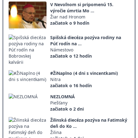
V Nevoľnom si pripomenú 15.
výročie úmrtia Mo ...
Žiar nad Hronom
začiatok o 9 hodín
Spišská diecéza pozýva rodiny na
Púť rodín na ...
Námestovo
začiatok o 12 hodín
#ŽiNaplno (4 dni s vincentkami)
Nitra
začiatok o 16 hodín
NEZLOMNÁ
Piešťany
začiatok o 2 dni
Žilinská diecéza pozýva na Fatimský
deň do Ko ...
Žilina