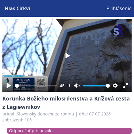
Hlas Cirkvi
Prihlásenie
Play
-45:11
Play
Mute
Settings
Ent
Korunka Božieho milosrdenstva a Krížová cesta
full
z Lagiewnikov
pridal:
Slovensky dohovor za rodinu
|
dňa: 07 07 2026
|
zobrazení: 105
Odporúčať príspevok