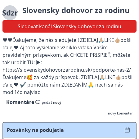
Slovensky dohovor za rodinu
Sdzr
Sledovať kanál Slovensky dohovor za rodinu
❤️❤️Ďakujeme, že nás sledujete!! ZDIEĽAJ🙏🏼LIKE👍🏼pošli
ďalej❤️ Aj toto vysielanie vzniklo vďaka Vaším
pravidelným príspevkom, ak CHCETE PRISPIEŤ, môžete
tak urobiť TU: ▶:
https://slovenskydohovorzarodinu.sk/podporte-nas-2/
Ďakujeme🥰 za každý príspevok. ZDIEĽAJ🙏🏼LIKE👍🏼pošli
ďalej❤️ ✔️ pomôžte nám ZDIEĽANÍM🙏 nech sa nás
modlí čo najviac
Komentáre
pridať nový
nový komentár
Pozvánky na podujatia