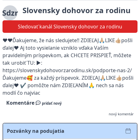
Slovensky dohovor za rodinu
Sdzr
Sledovať kanál Slovensky dohovor za rodinu
❤️❤️Ďakujeme, že nás sledujete!! ZDIEĽAJ🙏🏼LIKE👍🏼pošli
ďalej❤️ Aj toto vysielanie vzniklo vďaka Vaším
pravidelným príspevkom, ak CHCETE PRISPIEŤ, môžete
tak urobiť TU: ▶:
https://slovenskydohovorzarodinu.sk/podporte-nas-2/
Ďakujeme🥰 za každý príspevok. ZDIEĽAJ🙏🏼LIKE👍🏼pošli
ďalej❤️ ✔️ pomôžte nám ZDIEĽANÍM🙏 nech sa nás
modlí čo najviac
Komentáre
pridať nový
nový komentár
Pozvánky na podujatia