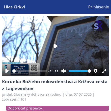
Hlas Cirkvi
Prihlásenie
Play
-45:11
Play
Mute
Settings
Ent
Korunka Božieho milosrdenstva a Krížová cesta
full
z Lagiewnikov
pridal:
Slovensky dohovor za rodinu
|
dňa: 07 07 2026
|
zobrazení: 101
Odporúčať príspevok