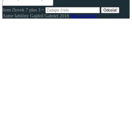
Som človek 7 plus 3 =
Odoslať
Autor šablóny Gajdoš Gabriel 2018
Hlas Cirkvi.sk