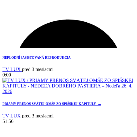
3
NEPLODNÍ | ASISTOVANÁ REPRODUKCIA
TV LUX
pred 3 mesiacmi
0:00
PRIAMY PRENOS SVÄTEJ OMŠE ZO SPIŠSKEJ KAPITULY -...
TV LUX
pred 3 mesiacmi
51:56
3