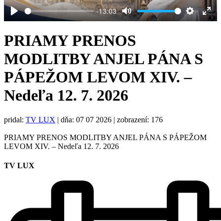
-13:03
Play
Mute
Settings
Ent
full
PRIAMY PRENOS
MODLITBY ANJEL PÁNA S
PÁPEŽOM LEVOM XIV. –
Nedeľa 12. 7. 2026
pridal:
TV LUX
|
dňa: 07 07 2026
| zobrazení: 176
PRIAMY PRENOS MODLITBY ANJEL PÁNA S PÁPEŽOM
LEVOM XIV. – Nedeľa 12. 7. 2026
TV LUX