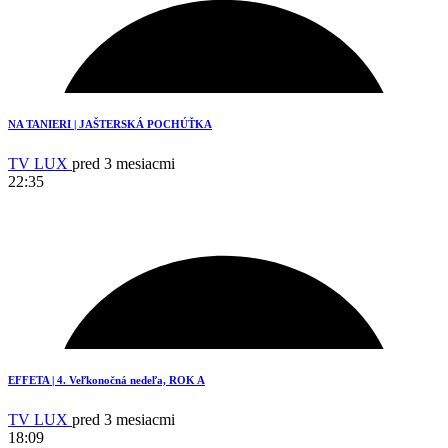
NA TANIERI | JAŠTERSKÁ POCHÚŤKA
TV LUX
pred 3 mesiacmi
22:35
1
EFFETA | 4. Veľkonočná nedeľa, ROK A
TV LUX
pred 3 mesiacmi
18:09