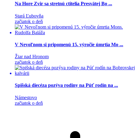
Na Hore Zvir sa stretnú ctitelia Presvätej Bo ...
Stará Ľubovňa
začiatok o deň
V Nevoľnom si pripomenú 15. výročie úmrtia Mo ...
Žiar nad Hronom
začiatok o deň
Spišská diecéza pozýva rodiny na Púť rodín na ...
Námestovo
začiatok o deň