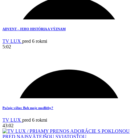
ADVENT - JEHO HISTÓRIA A VÝZNAM
TV LUX
pred 6 rokmi
5:02
Počuje vôbec Boh moje modlitby?
2
TV LUX
pred 6 rokmi
43:02