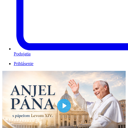
Podujatia
Prihlásenie
Play