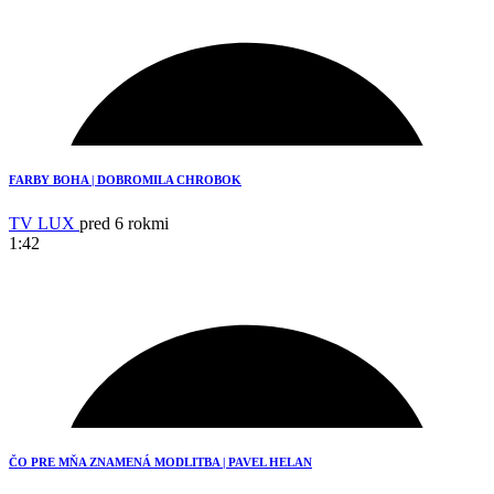
9
FARBY BOHA | DOBROMILA CHROBOK
TV LUX
pred 6 rokmi
1:42
1
ČO PRE MŇA ZNAMENÁ MODLITBA | PAVEL HELAN