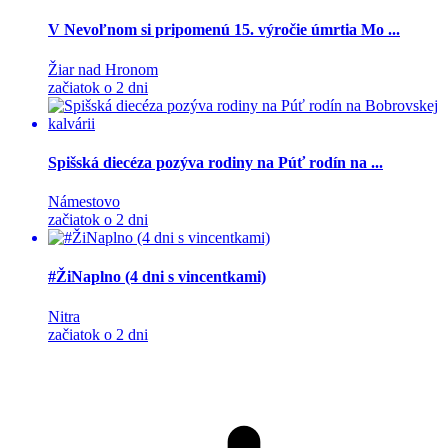
V Nevoľnom si pripomenú 15. výročie úmrtia Mo ...
Žiar nad Hronom
začiatok o 2 dni
Spišská diecéza pozýva rodiny na Púť rodín na ...
Námestovo
začiatok o 2 dni
#ŽiNaplno (4 dni s vincentkami)
Nitra
začiatok o 2 dni