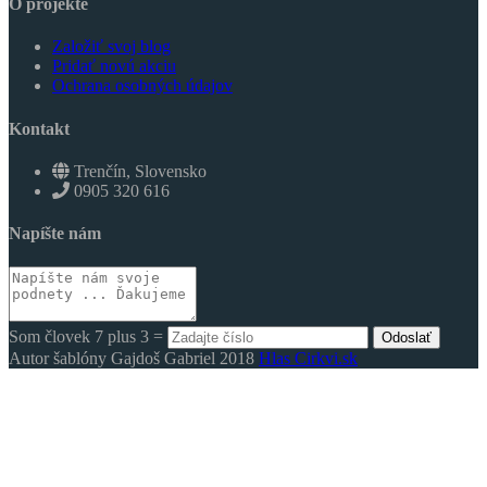
O projekte
Založiť svoj blog
Pridať novú akciu
Ochrana osobných údajov
Kontakt
Trenčín, Slovensko
0905 320 616
Napíšte nám
Som človek 7 plus 3 =
Odoslať
Autor šablóny Gajdoš Gabriel 2018
Hlas Cirkvi.sk