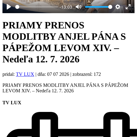
-13:03
Play
Mute
Settings
Ent
full
PRIAMY PRENOS
MODLITBY ANJEL PÁNA S
PÁPEŽOM LEVOM XIV. –
Nedeľa 12. 7. 2026
pridal:
TV LUX
|
dňa: 07 07 2026
| zobrazení: 172
PRIAMY PRENOS MODLITBY ANJEL PÁNA S PÁPEŽOM
LEVOM XIV. – Nedeľa 12. 7. 2026
TV LUX