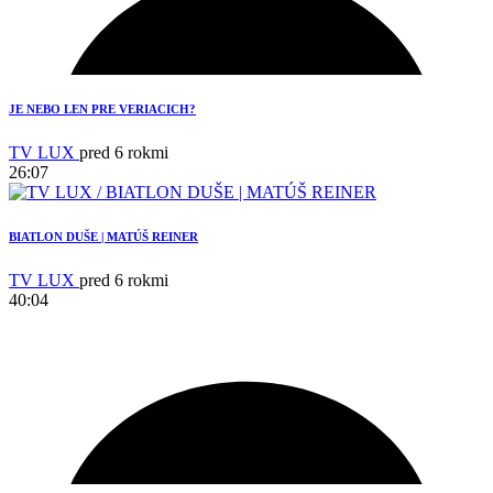
9
JE NEBO LEN PRE VERIACICH?
TV LUX
pred 6 rokmi
26:07
BIATLON DUŠE | MATÚŠ REINER
TV LUX
pred 6 rokmi
40:04
6