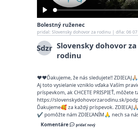
Play
Bolestný ruženec
pridal:
Slovensky dohovor za rodinu
|
dňa: 06 07
Slovensky dohovor za
Sdzr
rodinu
❤️❤️Ďakujeme, že nás sledujete!! ZDIEĽAJ🙏🏼L
Aj toto vysielanie vzniklo vďaka Vaším prav
príspevkom, ak CHCETE PRISPIEŤ, môžete ta
https://slovenskydohovorzarodinu.sk/podp
Ďakujeme🥰 za každý príspevok. ZDIEĽAJ🙏🏼L
✔️ pomôžte nám ZDIEĽANÍM🙏 nech sa nás 
Komentáre
pridať nový