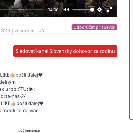
-34:30
Mute
Settings
Enter
fullscreen
Odporúčať príspevok
 2026
| zobrazení: 143
Sledovať kanál Slovensky dohovor za rodinu
IKE👍🏼pošli ďalej❤️
idelným
k urobiť TU: ▶:
orte-nas-2/
IKE👍🏼pošli ďalej❤️
modlí čo najviac
nový komentár