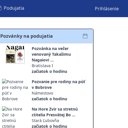
Podujatia
Prihlásenie
Pozvánky na podujatia
Pozvánka na večer
venovaný Takašimu
Nagaiovi ...
Bratislava I
začiatok o hodinu
Pozvanie pre rodiny na púť
v Bobrove
Námestovo
začiatok o hodinu
Na Hore Zvir sa stretnú
ctitelia Presvätej Bo ...
Stará Ľubovňa
začiatok o hodinu