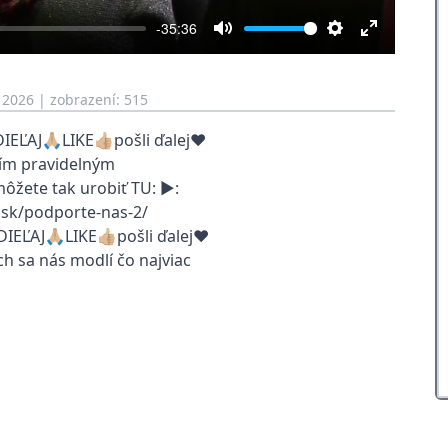
-35:36
Mute
Settings
Enter
fullscreen
 2026
| zobrazení: 515
EĽAJ🙏🏼LIKE👍🏼pošli ďalej❤️
aším pravidelným
ôžete tak urobiť TU: ▶:
.sk/podporte-nas-2/
ĽAJ🙏🏼LIKE👍🏼pošli ďalej❤️
sa nás modlí čo najviac