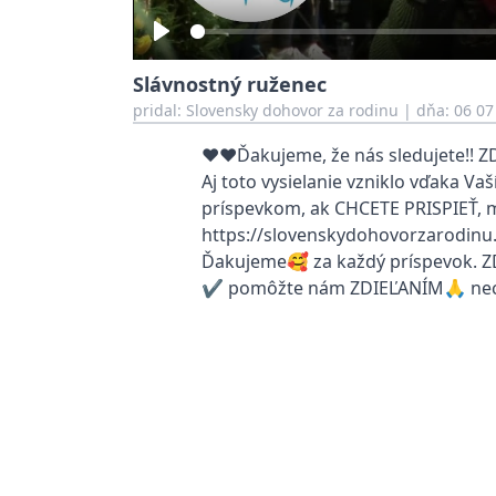
Play
Slávnostný ruženec
pridal:
Slovensky dohovor za rodinu
|
dňa: 06 07
❤️❤️Ďakujeme, že nás sledujete!! ZDI
Aj toto vysielanie vzniklo vďaka V
príspevkom, ak CHCETE PRISPIEŤ, m
https://slovenskydohovorzarodinu
Ďakujeme🥰 za každý príspevok. ZDIE
✔️ pomôžte nám ZDIEĽANÍM🙏 nech 