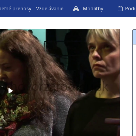
eľné prenosy
Vzdelávanie
Modlitby
Podu
Play