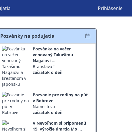
jatia
Prihlásenie
Pozvánky na podujatia
Pozvánka na večer
venovaný Takašimu
Nagaiovi ...
Bratislava I
začiatok o deň
Pozvanie pre rodiny na púť
v Bobrove
Námestovo
začiatok o deň
V Nevoľnom si pripomenú
15. výročie úmrtia Mo ...