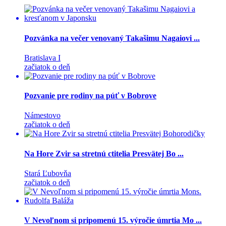
Pozvánka na večer venovaný Takašimu Nagaiovi ...
Bratislava I
začiatok o deň
Pozvanie pre rodiny na púť v Bobrove
Námestovo
začiatok o deň
Na Hore Zvir sa stretnú ctitelia Presvätej Bo ...
Stará Ľubovňa
začiatok o deň
V Nevoľnom si pripomenú 15. výročie úmrtia Mo ...