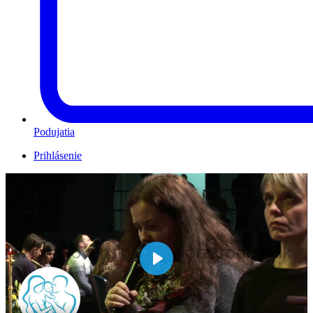
Podujatia
Prihlásenie
Play