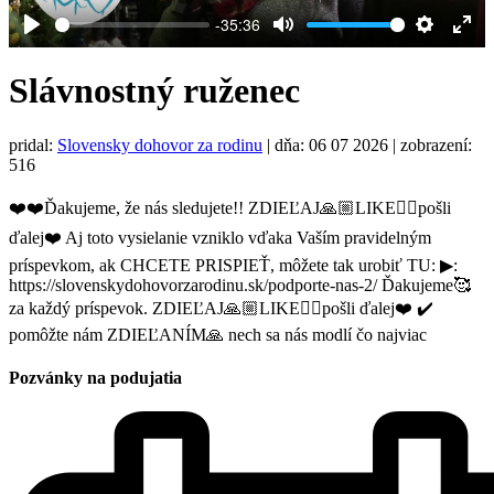
-35:36
Play
Mute
Settings
Ent
full
Slávnostný ruženec
pridal:
Slovensky dohovor za rodinu
|
dňa: 06 07 2026
| zobrazení:
516
❤️❤️Ďakujeme, že nás sledujete!! ZDIEĽAJ🙏🏼LIKE👍🏼pošli
ďalej❤️ Aj toto vysielanie vzniklo vďaka Vaším pravidelným
príspevkom, ak CHCETE PRISPIEŤ, môžete tak urobiť TU: ▶:
https://slovenskydohovorzarodinu.sk/podporte-nas-2/ Ďakujeme🥰
za každý príspevok. ZDIEĽAJ🙏🏼LIKE👍🏼pošli ďalej❤️ ✔️
pomôžte nám ZDIEĽANÍM🙏 nech sa nás modlí čo najviac
Pozvánky na podujatia