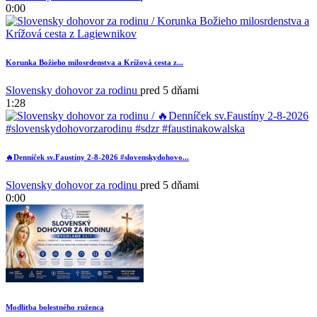
0:00
Korunka Božieho milosrdenstva a Krížová cesta z...
1
Slovensky dohovor za rodinu
pred 5 dňami
1:28
🔥Denníček sv.Faustíny 2-8-2026 #slovenskydohovo...
Slovensky dohovor za rodinu
pred 5 dňami
0:00
Modlitba bolestného ruženca