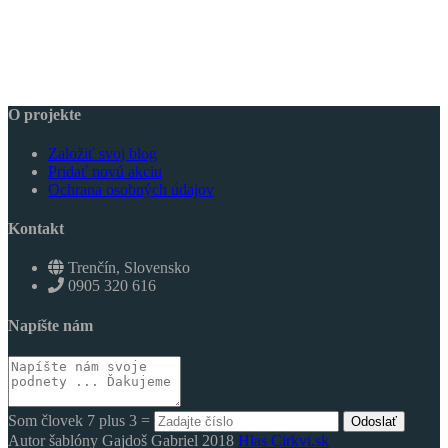
O projekte
Založiť svoj blog
Pridať novú akciu
Ochrana osobných údajov
Kontakt
Trenčín, Slovensko
0905 320 616
Napíšte nám
Som človek 7 plus 3 =
Odoslať
Autor šablóny Gajdoš Gabriel 2018
Hlas Cirkvi.sk