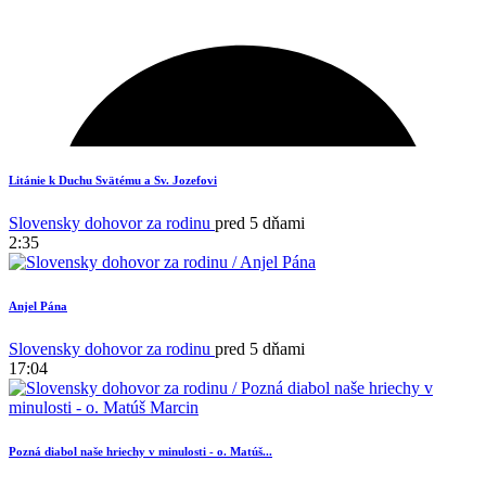
1
Litánie k Duchu Svätému a Sv. Jozefovi
Slovensky dohovor za rodinu
pred 5 dňami
2:35
Anjel Pána
Slovensky dohovor za rodinu
pred 5 dňami
17:04
Pozná diabol naše hriechy v minulosti - o. Matúš...
9