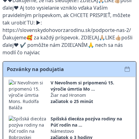
❤️❤️Ďakujeme, že nás sledujete!! ZDIEĽAJ🙏🏼LIKE👍🏼pošli
ďalej❤️ Aj toto vysielanie vzniklo vďaka Vaším
pravidelným príspevkom, ak CHCETE PRISPIEŤ, môžete
tak urobiť TU: ▶:
https://slovenskydohovorzarodinu.sk/podporte-nas-2/
Ďakujeme🥰 za každý príspevok. ZDIEĽAJ🙏🏼LIKE👍🏼pošli
ďalej❤️ ✔️ pomôžte nám ZDIEĽANÍM🙏 nech sa nás
modlí čo najviac
Pozvánky na podujatia
V Nevoľnom si pripomenú 15.
výročie úmrtia Mo ...
Žiar nad Hronom
začiatok o 25 minút
Spišská diecéza pozýva rodiny na
Púť rodín na ...
Námestovo
začiatok o 3 hodiny