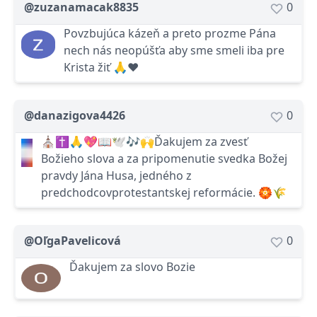
@zuzanamacak8835
0
Povzbujúca kázeň a preto prozme Pána
nech nás neopúšťa aby sme smeli iba pre
Krista žiť 🙏♥️
@danazigova4426
0
⛪✝️🙏💖📖🕊️🎶🙌Ďakujem za zvesť
Božieho slova a za pripomenutie svedka Božej
pravdy Jána Husa, jedného z
predchodcovprotestantskej reformácie. 🏵️🌾
@OľgaPavelicová
0
Ďakujem za slovo Bozie