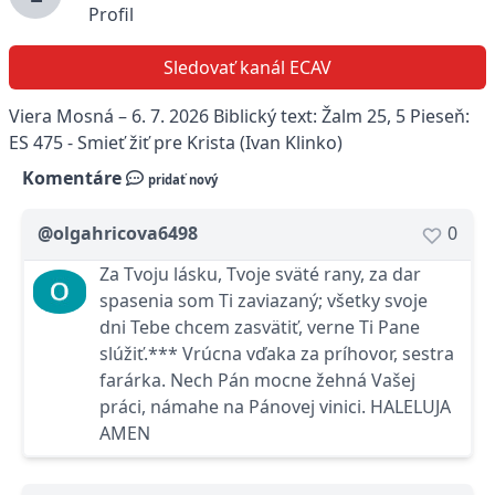
Profil
Sledovať kanál ECAV
Viera Mosná – 6. 7. 2026 Biblický text: Žalm 25, 5 Pieseň:
ES 475 - Smieť žiť pre Krista (Ivan Klinko)
Komentáre
pridať nový
@olgahricova6498
0
Za Tvoju lásku, Tvoje sväté rany, za dar
spasenia som Ti zaviazaný; všetky svoje
dni Tebe chcem zasvätiť, verne Ti Pane
slúžiť.*** Vrúcna vďaka za príhovor, sestra
farárka. Nech Pán mocne žehná Vašej
práci, námahe na Pánovej vinici. HALELUJA
AMEN