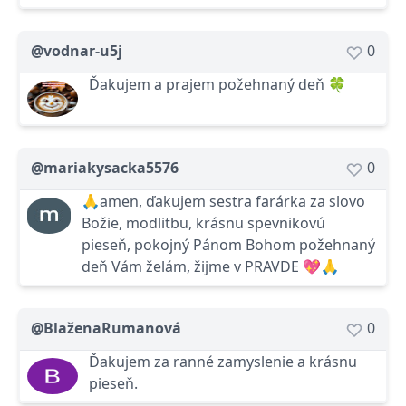
@vodnar-u5j
0
Ďakujem a prajem požehnaný deň 🍀
@mariakysacka5576
0
🙏amen, ďakujem sestra farárka za slovo
Božie, modlitbu, krásnu spevnikovú
pieseň, pokojný Pánom Bohom požehnaný
deň Vám želám, žijme v PRAVDE 💖🙏
@BlaženaRumanová
0
Ďakujem za ranné zamyslenie a krásnu
pieseň.