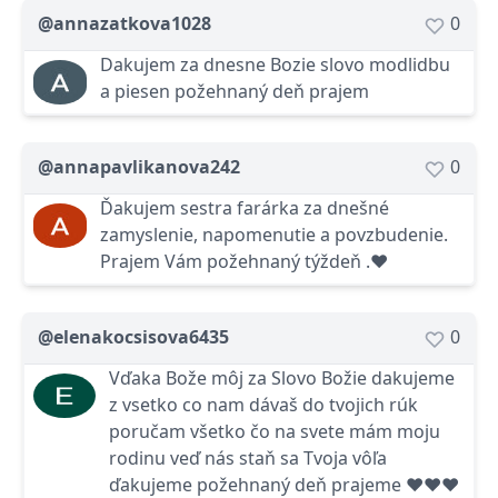
@annazatkova1028
0
Dakujem za dnesne Bozie slovo modlidbu
a piesen požehnaný deň prajem
@annapavlikanova242
0
Ďakujem sestra farárka za dnešné
zamyslenie, napomenutie a povzbudenie.
Prajem Vám požehnaný týždeň .❤
@elenakocsisova6435
0
Vďaka Bože môj za Slovo Božie dakujeme
z vsetko co nam dávaš do tvojich rúk
poručam všetko čo na svete mám moju
rodinu veď nás staň sa Tvoja vôľa
ďakujeme požehnaný deň prajeme ❤❤❤