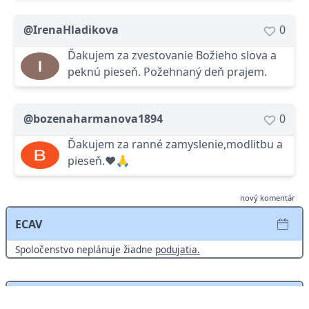
@IrenaHladikova
0
Ďakujem za zvestovanie Božieho slova a
peknú pieseň. Požehnaný deň prajem.
@bozenaharmanova1894
0
Ďakujem za ranné zamyslenie,modlitbu a
pieseň.❤️🙏
nový komentár
ECAV
Spoločenstvo neplánuje žiadne
podujatia.
Pozvánky na podujatia