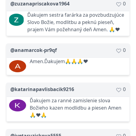
@zuzanapriscakova1964
0
Ďakujem sestra farárka za povzbudzujúce
Slovo Božie, modlitbu a peknú pieseň,
prajem Vám požehnaný deň Amen. 🙏❤️
@anamarcok-pr9qf
0
Amen.Ďakujem🙏🙏🙏❤️
@katarinapavlisbacik9216
0
Ďakujem za ranné zamislenie slova
Božieho kazen modlidbu a piesen Amen
🙏❤️🙏
@ivetaruzickova5555
0