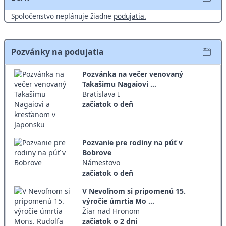
Spoločenstvo neplánuje žiadne
podujatia.
Pozvánky na podujatia
Pozvánka na večer venovaný
Takašimu Nagaiovi ...
Bratislava I
začiatok o deň
Pozvanie pre rodiny na púť v
Bobrove
Námestovo
začiatok o deň
V Nevoľnom si pripomenú 15.
výročie úmrtia Mo ...
Žiar nad Hronom
začiatok o 2 dni