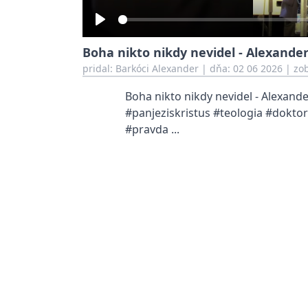
Play
Boha nikto nikdy nevidel - Alexande
pridal:
Barkóci Alexander
|
dňa: 02 06 2026
| zob
Boha nikto nikdy nevidel - Alexande
#panjeziskristus #teologia #dokto
#pravda ...