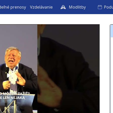
eľné prenosy
Vzdelávanie
Modlitby
Podu
Play