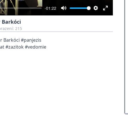
-01:22
Mute
Settings
Enter
r Barkóci
fullscreen
razení: 215
r Barkóci #panjezis
rat #zazitok #vedomie