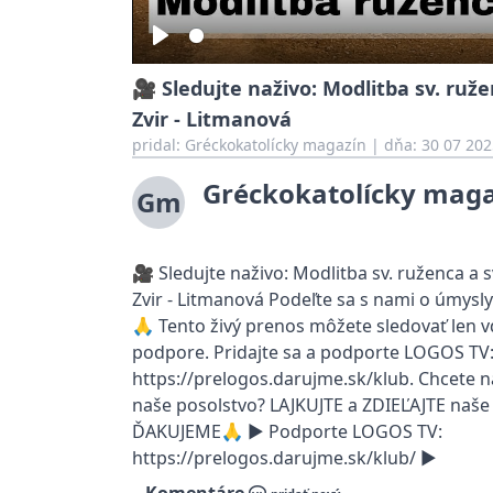
Play
🎥 Sledujte naživo: Modlitba sv. ruže
Zvir - Litmanová
pridal:
Gréckokatolícky magazín
|
dňa: 30 07 202
Gréckokatolícky mag
Gm
🎥 Sledujte naživo: Modlitba sv. ruženca a s
Zvir - Litmanová Podeľte sa s nami o úmysly
🙏 Tento živý prenos môžete sledovať len v
podpore. Pridajte sa a podporte LOGOS TV
https://prelogos.darujme.sk/klub. Chcete 
naše posolstvo? LAJKUJTE a ZDIEĽAJTE naše 
ĎAKUJEME🙏 ► Podporte LOGOS TV:
https://prelogos.darujme.sk/klub/ ►