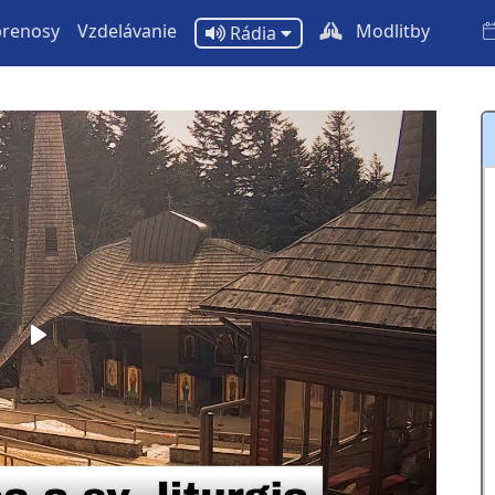
prenosy
Vzdelávanie
Modlitby
Rádia
Play