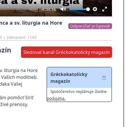
-6:34:16
Mute
Settings
Enter
nca a sv. liturgia na Hore
fullscreen
Odporúčať príspevok
5
| zobrazení: 1193
azín
Sledovať kanál Gréckokatolícky magazín
v. liturgia na Hore
Gréckokatolícky
 Vašich modlitieb.
magazín
ďaka Vašej
:
Spoločenstvo neplánuje žiadne
nám pomôcť šíriť
podujatia.
živé prenosy.