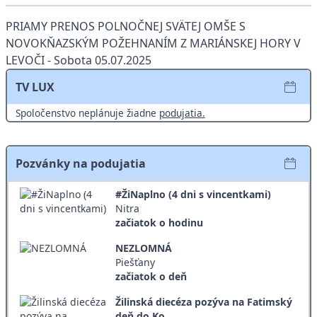
PRIAMY PRENOS POLNOČNEJ SVÄTEJ OMŠE S
NOVOKŇAZSKÝM POŽEHNANÍM Z MARIÁNSKEJ HORY V
LEVOČI - Sobota 05.07.2025
TV LUX
Spoločenstvo neplánuje žiadne
podujatia.
Pozvánky na podujatia
#ŽiNaplno (4 dni s vincentkami)
Nitra
začiatok o hodinu
NEZLOMNÁ
Piešťany
začiatok o deň
Žilinská diecéza pozýva na Fatimský
deň do Ko ...