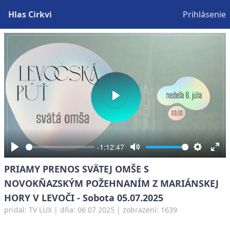
Hlas Cirkvi
Prihlásenie
Play
-1:12:47
Play
Mute
Settings
Ent
PRIAMY PRENOS SVÄTEJ OMŠE S
full
NOVOKŇAZSKÝM POŽEHNANÍM Z MARIÁNSKEJ
HORY V LEVOČI - Sobota 05.07.2025
pridal:
TV LUX
|
dňa: 06 07 2025
| zobrazení: 1639