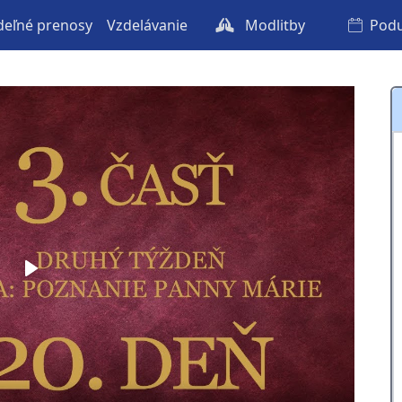
eľné prenosy
Vzdelávanie
Modlitby
Podu
Play