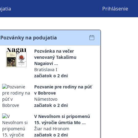
jatia
Prihlásenie
Pozvánky na podujatia
Pozvánka na večer
venovaný Takašimu
Nagaiovi ...
Bratislava I
začiatok o 2 dni
Pozvanie pre rodiny na púť
v Bobrove
Námestovo
začiatok o 2 dni
V Nevoľnom si pripomenú
15. výročie úmrtia Mo ...
Žiar nad Hronom
začiatok o 2 dni