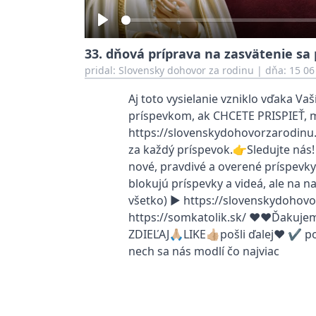
Play
33. dňová príprava na zasvätenie sa p
pridal:
Slovensky dohovor za rodinu
|
dňa: 15 06
Aj toto vysielanie vzniklo vďaka V
príspevkom, ak CHCETE PRISPIEŤ, m
https://slovenskydohovorzarodinu
za každý príspevok.👉Sledujte nás!
nové, pravdivé a overené príspevky!
blokujú príspevky a videá, ale na n
všetko) ▶ https://slovenskydohovo
https://somkatolik.sk/ ❤️❤️Ďakujeme
ZDIEĽAJ🙏🏼LIKE👍🏼pošli ďalej❤️ 
nech sa nás modlí čo najviac