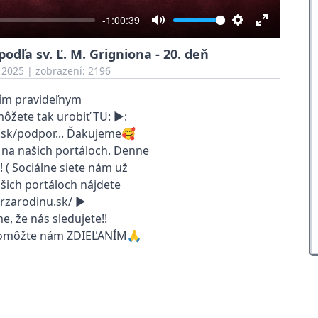
-1:00:39
Mute
Settings
Enter
odľa sv. Ľ. M. Grigniona - 20. deň
fullscreen
 2025
| zobrazení: 2196
aším pravideľnym
ôžete tak urobiť TU: ▶:
.sk/podpor... Ďakujeme🥰
 na našich portáloch. Denne
 ( Sociálne siete nám už
ašich portáloch nájdete
rzarodinu.sk/ ▶
, že nás sledujete!!
✔️ pomôžte nám ZDIEĽANÍM🙏