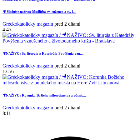
🎥 Sledujte naživo: Modlitba sv. ruženca a sv. l...
Gréckokatolícky magazín
pred 2 dňami
4:45
🎥NAŽIVO: Sv. liturgia z Katedrály Povýšenia vzn...
Gréckokatolícky magazín
pred 2 dňami
13:56
🎥NAŽIVO: Korunka Božieho milosrdenstva z pútnic...
Gréckokatolícky magazín
pred 2 dňami
8:11