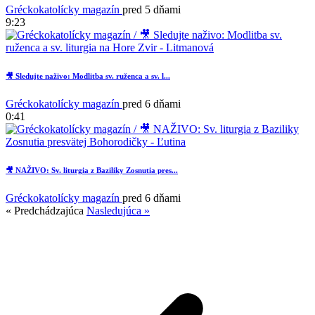
Gréckokatolícky magazín
pred 5 dňami
9:23
🎥 Sledujte naživo: Modlitba sv. ruženca a sv. l...
Gréckokatolícky magazín
pred 6 dňami
0:41
🎥 NAŽIVO: Sv. liturgia z Baziliky Zosnutia pres...
Gréckokatolícky magazín
pred 6 dňami
« Predchádzajúca
Nasledujúca »