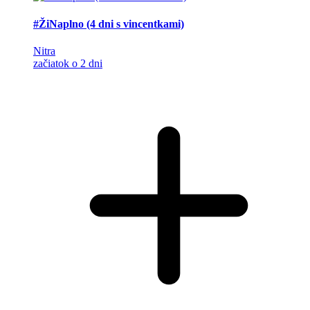
#ŽiNaplno (4 dni s vincentkami)
Nitra
začiatok o 2 dni