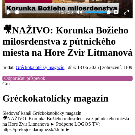
-1:37:30
Play
Mute
Settings
Ent
full
🎥NAŽIVO: Korunka Božieho
milosrdenstva z pútnického
miesta na Hore Zvir Litmanová
pridal:
Gréckokatolícky magazín
|
dňa: 13 06 2025
| zobrazení: 1109
Odporúčať príspevok
Gm
Gréckokatolícky magazín
Sledovať kanál Gréckokatolícky magazín
🎥NAŽIVO: Korunka Božieho milosrdenstva z pútnického miesta
na Hore Zvir Litmanová ► Podporte LOGOS TV:
https://prelogos.darujme.sk/klub/ ►