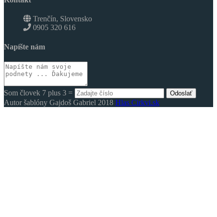
Trenčín, Slovensko
0905 320 616
Napíšte nám
Som človek 7 plus 3 =
Odoslať
Autor šablóny Gajdoš Gabriel 2018
Hlas Cirkvi.sk