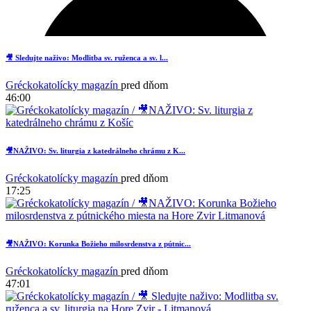
🎥 Sledujte naživo: Modlitba sv. ruženca a sv. l...
Gréckokatolícky magazín
pred dňom
46:00
🎥NAŽIVO: Sv. liturgia z katedrálneho chrámu z K...
Gréckokatolícky magazín
pred dňom
17:25
2
🎥NAŽIVO: Korunka Božieho milosrdenstva z pútnic...
Gréckokatolícky magazín
pred dňom
47:01