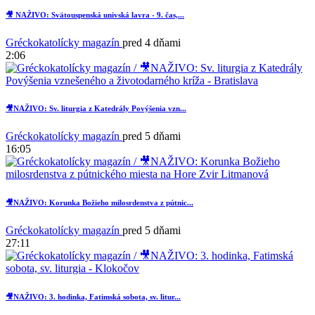
🎥 NAŽIVO: Svätouspenská univská lavra - 9. čas,...
Gréckokatolícky magazín
pred 4 dňami
2:06
🎥NAŽIVO: Sv. liturgia z Katedrály Povýšenia vzn...
Gréckokatolícky magazín
pred 5 dňami
16:05
🎥NAŽIVO: Korunka Božieho milosrdenstva z pútnic...
Gréckokatolícky magazín
pred 5 dňami
27:11
🎥NAŽIVO: 3. hodinka, Fatimská sobota, sv. litur...