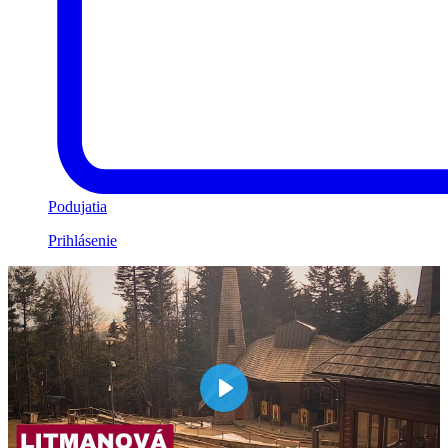
Podujatia
Prihlásenie
Play