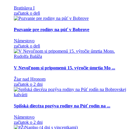
Bratislava I
začiatok o deň
Pozvanie pre rodiny na púť v Bobrove
Námestovo
začiatok o deň
V Nevoľnom si pripomenú 15. výročie úmrtia Mo ...
Žiar nad Hronom
začiatok o 2 dni
Spišská diecéza pozýva rodiny na Púť rodín na ...
Námestovo
začiatok o 2 dni