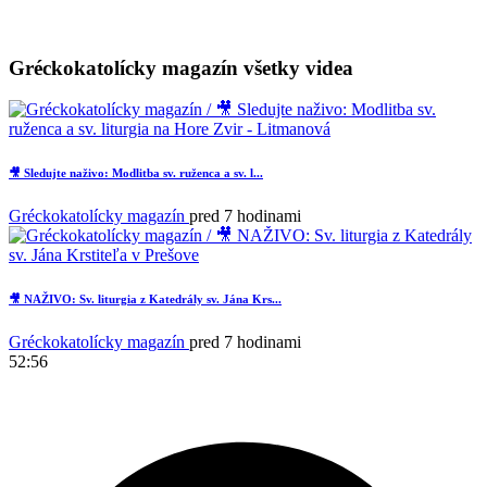
Gréckokatolícky magazín všetky videa
🎥 Sledujte naživo: Modlitba sv. ruženca a sv. l...
Gréckokatolícky magazín
pred 7 hodinami
🎥 NAŽIVO: Sv. liturgia z Katedrály sv. Jána Krs...
Gréckokatolícky magazín
pred 7 hodinami
52:56