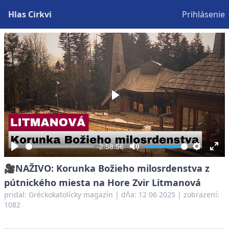
Hlas Cirkvi
Prihlásenie
Play
-2:58:56
Play
Mute
Settings
Ent
🎥NAŽIVO: Korunka Božieho milosrdenstva z
full
pútnického miesta na Hore Zvir Litmanová
pridal:
Gréckokatolícky magazín
|
dňa: 12 06 2025
| zobrazení:
1082