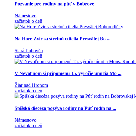
Pozvanie pre rodiny na púť v Bobrove
Námestovo
začiatok o deň
Na Hore Zvir sa stretnú ctitelia Presvätej Bo ...
Stará Ľubovňa
začiatok o deň
V Nevoľnom si pripomenú 15. výročie úmrtia Mo ...
Žiar nad Hronom
začiatok o deň
Spišská diecéza pozýva rodiny na Púť rodín na ...
Námestovo
začiatok o deň