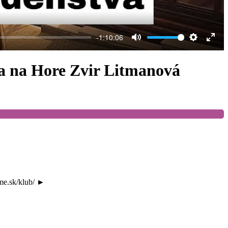
-1:10:06
Mute
Settings
Ente
full
a na Hore Zvir Litmanová
me.sk/klub/ ►