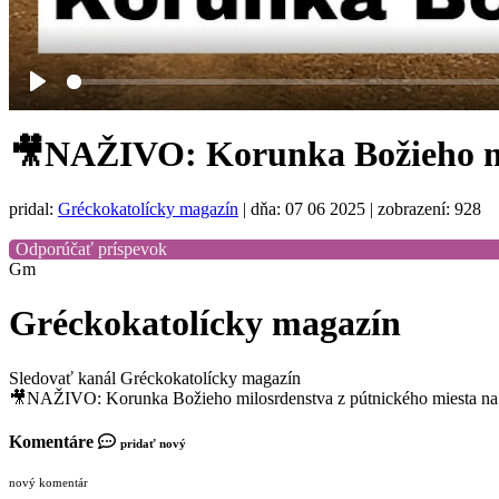
Play
🎥NAŽIVO: Korunka Božieho mil
pridal:
Gréckokatolícky magazín
|
dňa: 07 06 2025
| zobrazení: 928
Odporúčať príspevok
Gm
Gréckokatolícky magazín
Sledovať kanál Gréckokatolícky magazín
🎥NAŽIVO: Korunka Božieho milosrdenstva z pútnického miesta na
Komentáre
pridať nový
nový komentár