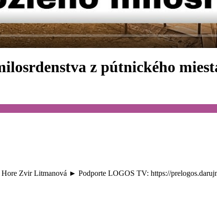
osrdenstva z pútnického miest
 Hore Zvir Litmanová ► Podporte LOGOS TV: https://prelogos.daruj