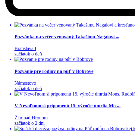
Pozvánka na večer venovaný Takašimu Nagaiovi ...
Bratislava I
začiatok o deň
Pozvanie pre rodiny na púť v Bobrove
Námestovo
začiatok o deň
V Nevoľnom si pripomenú 15. výročie úmrtia Mo ...
Žiar nad Hronom
začiatok o 2 dni