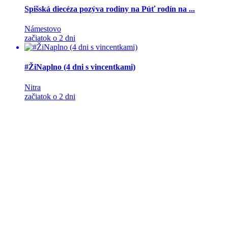
Spišská diecéza pozýva rodiny na Púť rodín na ...
Námestovo
začiatok o 2 dni
#ŽiNaplno (4 dni s vincentkami)
Nitra
začiatok o 2 dni