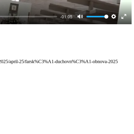
-01:05
Mute
Settings
Ente
full
ality/2025/april-25/farsk%C3%A1-duchovn%C3%A1-obnova-2025