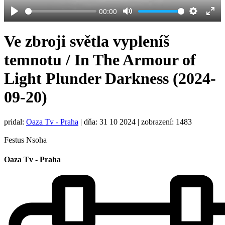
00:00
Play
Mute
Settings
Ent
full
Ve zbroji světla vypleníš
temnotu / In The Armour of
Light Plunder Darkness (2024-
09-20)
pridal:
Oaza Tv - Praha
|
dňa: 31 10 2024
| zobrazení: 1483
Festus Nsoha
Oaza Tv - Praha