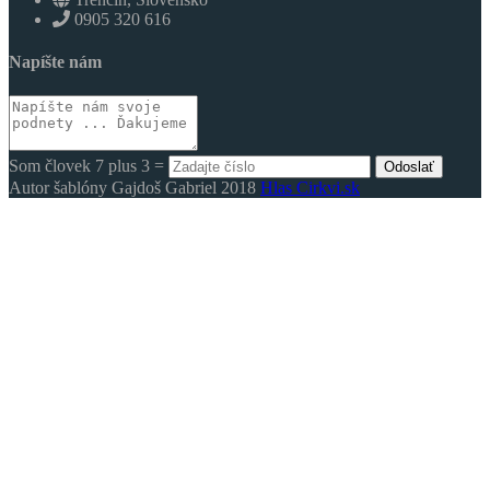
0905 320 616
Napíšte nám
Som človek 7 plus 3 =
Odoslať
Autor šablóny Gajdoš Gabriel 2018
Hlas Cirkvi.sk