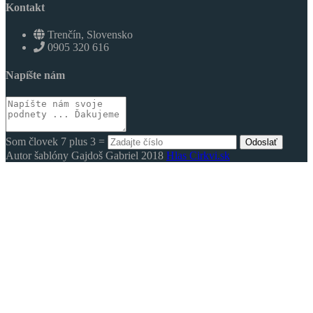
Kontakt
Trenčín, Slovensko
0905 320 616
Napíšte nám
Som človek 7 plus 3 =
Odoslať
Autor šablóny Gajdoš Gabriel 2018
Hlas Cirkvi.sk