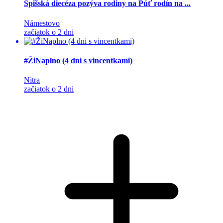
Spišská diecéza pozýva rodiny na Púť rodín na ...
Námestovo
začiatok o 2 dni
#ŽiNaplno (4 dni s vincentkami)
Nitra
začiatok o 2 dni