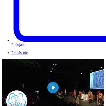
Podujatia
Prihlásenie
Play