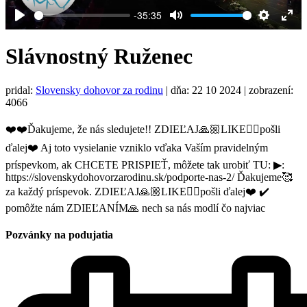
-35:35
Play
Mute
Settings
Ent
full
Slávnostný Ruženec
pridal:
Slovensky dohovor za rodinu
|
dňa: 22 10 2024
| zobrazení:
4066
❤️❤️Ďakujeme, že nás sledujete!! ZDIEĽAJ🙏🏼LIKE👍🏼pošli
ďalej❤️ Aj toto vysielanie vzniklo vďaka Vaším pravidelným
príspevkom, ak CHCETE PRISPIEŤ, môžete tak urobiť TU: ▶:
https://slovenskydohovorzarodinu.sk/podporte-nas-2/ Ďakujeme🥰
za každý príspevok. ZDIEĽAJ🙏🏼LIKE👍🏼pošli ďalej❤️ ✔️
pomôžte nám ZDIEĽANÍM🙏 nech sa nás modlí čo najviac
Pozvánky na podujatia