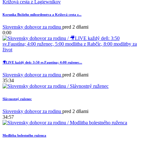
Korunka Božieho milosrdenstva a Krížová cesta z...
1
Slovensky dohovor za rodinu
pred 2 dňami
0:00
🎥LIVE každý deň: 3:50 sv.Faustína; 4:00 ruženec...
Slovensky dohovor za rodinu
pred 2 dňami
35:34
Slávnostný ruženec
Slovensky dohovor za rodinu
pred 2 dňami
34:57
Modlitba bolestného ruženca