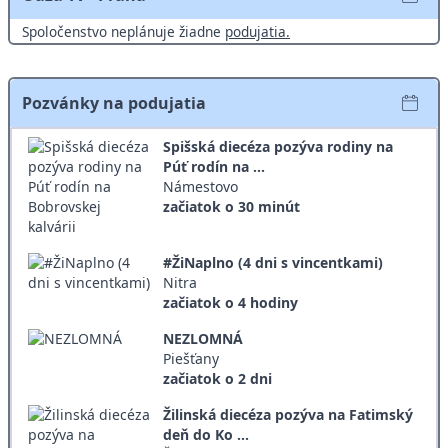
Spoločenstvo neplánuje žiadne
podujatia.
Pozvánky na podujatia
Spišská diecéza pozýva rodiny na
Púť rodín na ...
Námestovo
začiatok o 30 minút
#ŽiNaplno (4 dni s vincentkami)
Nitra
začiatok o 4 hodiny
NEZLOMNÁ
Piešťany
začiatok o 2 dni
Žilinská diecéza pozýva na Fatimský
deň do Ko ...