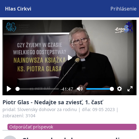
Hlas Cirkvi
Prihlásenie
Play
-41:47
Play
Mute
Settings
Ent
Piotr Glas - Nedajte sa zviesť, 1. časť
full
pridal:
Slovensky dohovor za rodinu
|
dňa: 09 05 2023
|
zobrazení: 3104
Odporúčať príspevok