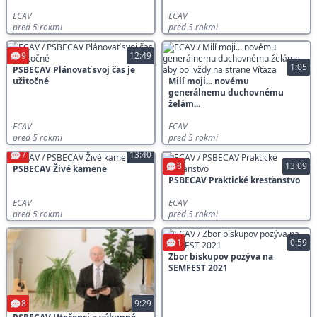
ECAV
ECAV
pred 5 rokmi
pred 5 rokmi
9
12:49
1:05
PSBECAV Plánovať svoj čas je
užitočné
Milí moji... novému
generálnemu duchovnému
želám...
ECAV
ECAV
pred 5 rokmi
pred 5 rokmi
7
13:40
8
13:09
PSBECAV Živé kamene
PSBECAV Praktické kresťanstvo
ECAV
ECAV
pred 5 rokmi
pred 5 rokmi
1
0:59
Zbor biskupov pozýva na
SEMFEST 2021
8
9:29