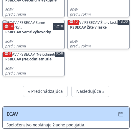
PSBECAV Utečenci a výkupné
ECAV
ECAV
pred 5 rokmi
pred 5 rokmi
10
13:00
14
12:18
PSBECAV Žite v láske
PSBECAV Samé výhovorky...
ECAV
ECAV
pred 5 rokmi
pred 5 rokmi
8
9:58
PSBECAV (Ne)odmietnutie
ECAV
pred 5 rokmi
« Predchádzajúca
Nasledujúca »
ECAV
Spoločenstvo neplánuje žiadne
podujatia.