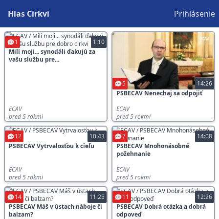
Hlas Cirkvi
Prihlásenie
1
1:10
Milí moji... synodáli ďakujú za
vašu službu pre...
5
14:26
PSBECAV Nenechaj sa odpojiť
ECAV
ECAV
pred 5 rokmi
pred 5 rokmi
12
10:43
7
14:08
PSBECAV Vytrvalosťou k cieľu
PSBECAV Mnohonásobné
požehnanie
ECAV
ECAV
pred 5 rokmi
pred 5 rokmi
14
11:25
11
12:26
PSBECAV Máš v ústach náboje či
PSBECAV Dobrá otázka a dobrá
balzam?
odpoveď