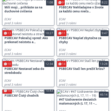
1:08
9
8:22
Milí moji... prihláste sa na
PSBECAV Nehľadajme v živote
duchovné cvičenia
za každú cenu niečo...
ECAV
ECAV
pred 3 rokmi
pred 3 rokmi
13
10:27
11
9:47
PSBECAV Pokračuj vpred: Ako
PSBECAV Neplať zbytočne za
prekonať neistotu a...
chyby
ECAV
ECAV
pred 3 rokmi
pred 3 rokmi
10
12:34
14
13:28
PSBECAV Nestavať seba do
PSBECAV Stačí len prežiť krízu?
stredobodu
ECAV
ECAV
pred 3 rokmi
pred 3 rokmi
10
10:43
46:14
PSBECAV Čistý chodník
#47 Uzdravenie desiatich
malomocných (L 17, 11 –...