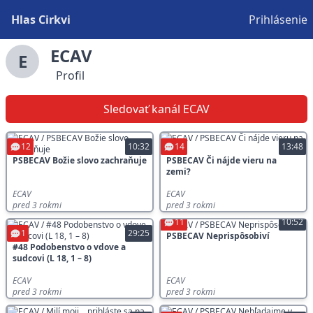
Hlas Cirkvi
Prihlásenie
ECAV
E
Profil
Sledovať kanál ECAV
12
10:32
14
13:48
PSBECAV Božie slovo zachraňuje
PSBECAV Či nájde vieru na
zemi?
ECAV
ECAV
pred 3 rokmi
pred 3 rokmi
11
10:52
1
29:25
PSBECAV Neprispôsobiví
#48 Podobenstvo o vdove a
sudcovi (L 18, 1 – 8)
ECAV
ECAV
pred 3 rokmi
pred 3 rokmi