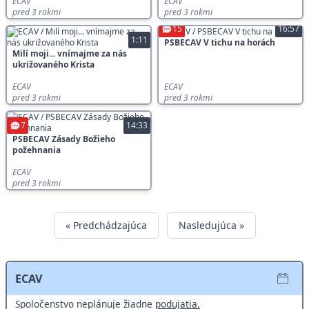
ECAV
ECAV
pred 3 rokmi
pred 3 rokmi
15
16:57
1:11
PSBECAV V tichu na horách
Milí moji... vnímajme za nás
ukrižovaného Krista
ECAV
ECAV
pred 3 rokmi
pred 3 rokmi
7
14:33
PSBECAV Zásady Božieho
požehnania
ECAV
pred 3 rokmi
« Predchádzajúca
Nasledujúca »
ECAV
Spoločenstvo neplánuje žiadne
podujatia.