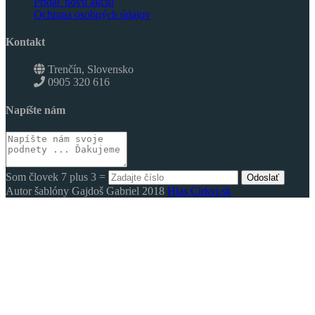
Pridať novú akciu
Ochrana osobných údajov
Kontakt
Trenčín, Slovensko
0905 320 616
Napíšte nám
Som človek 7 plus 3 =
Odoslať
Autor šablóny Gajdoš Gabriel 2018
Hlas Cirkvi.sk