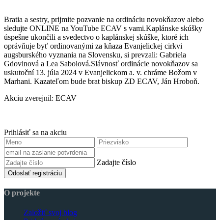
Bratia a sestry, prijmite pozvanie na ordináciu novokňazov alebo
sledujte ONLINE na YouTube ECAV s vami.Kaplánske skúšky
úspešne ukončili a svedectvo o kaplánskej skúške, ktoré ich
oprávňuje byť ordinovanými za kňaza Evanjelickej cirkvi
augsburského vyznania na Slovensku, si prevzali: Gabriela
Gdovinová a Lea Sabolová.Slávnosť ordinácie novokňazov sa
uskutoční 13. júla 2024 v Evanjelickom a. v. chráme Božom v
Marhani. Kazateľom bude brat biskup ZD ECAV, Ján Hroboň.
Akciu zverejnil: ECAV
Prihlásiť sa na akciu
Zadajte číslo
Odoslať registráciu
O projekte
Založiť svoj blog