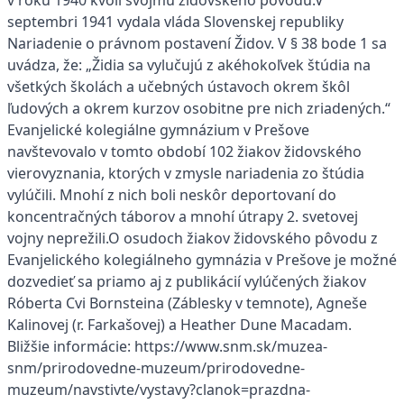
v roku 1940 kvôli svojmu židovského pôvodu.V
septembri 1941 vydala vláda Slovenskej republiky
Nariadenie o právnom postavení Židov. V § 38 bode 1 sa
uvádza, že: „Židia sa vylučujú z akéhokoľvek štúdia na
všetkých školách a učebných ústavoch okrem škôl
ľudových a okrem kurzov osobitne pre nich zriadených.“
Evanjelické kolegiálne gymnázium v Prešove
navštevovalo v tomto období 102 žiakov židovského
vierovyznania, ktorých v zmysle nariadenia zo štúdia
vylúčili. Mnohí z nich boli neskôr deportovaní do
koncentračných táborov a mnohí útrapy 2. svetovej
vojny neprežili.O osudoch žiakov židovského pôvodu z
Evanjelického kolegiálneho gymnázia v Prešove je možné
dozvedieť sa priamo aj z publikácií vylúčených žiakov
Róberta Cvi Bornsteina (Záblesky v temnote), Agneše
Kalinovej (r. Farkašovej) a Heather Dune Macadam.
Bližšie informácie: https://www.snm.sk/muzea-
snm/prirodovedne-muzeum/prirodovedne-
muzeum/navstivte/vystavy?clanok=prazdna-