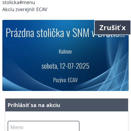
stolicka#menu
Akciu zverejnil: ECAV
Zrušiť x
Prihlásiť sa na akciu