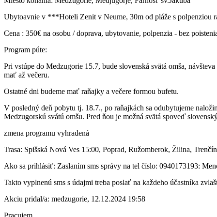
Miesto konania: Medžugorie, Medjugorje, Farnosť sv.Jakuba
Ubytoavnie v ***Hoteli Zenit v Neume, 30m od pláže s polpenziou ra
Cena : 350€ na osobu / doprava, ubytovanie, polpenzia - bez poistenia
Program púte:
Pri vstúpe do Medzugorie 15.7, bude slovenská svätá omša, návštev
mať až večeru.
Ostatné dni budeme mať raňajky a večere formou bufetu.
V posledný deň pobytu tj. 18.7., po raňajkách sa odubytujeme naloži
Medzugorskú svátú omšu. Pred ňou je možná svätá spoveď slovenský
zmena programu vyhradená
Trasa: Spišská Nová Ves 15:00, Poprad, Ružomberok, Žilina, Trenčín
Ako sa prihlásiť: Zaslaním sms správy na tel číslo: 0940173193: Meno 
Takto vyplnenú sms s údajmi treba poslať na každeho účastníka zvlaš
Akciu pridal/a: medzugorie, 12.12.2024 19:58
Pracujem ...