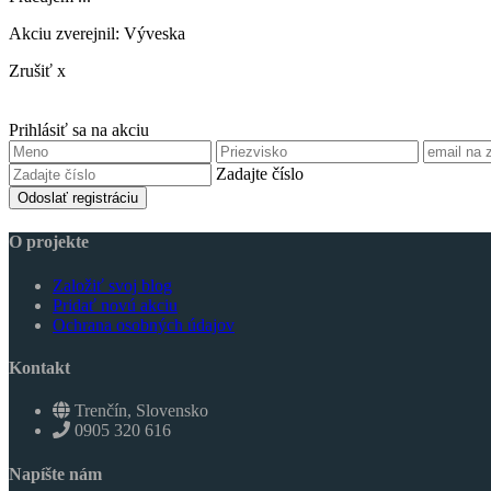
Akciu zverejnil: Výveska
Zrušiť x
Prihlásiť sa na akciu
Zadajte číslo
Odoslať registráciu
O projekte
Založiť svoj blog
Pridať novú akciu
Ochrana osobných údajov
Kontakt
Trenčín, Slovensko
0905 320 616
Napíšte nám