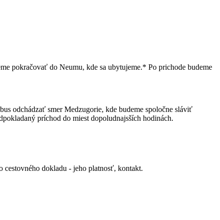
budeme pokračovať do Neumu, kde sa ubytujeme.* Po prichode budeme
utobus odchádzať smer Medzugorie, kde budeme spoločne sláviť
pokladaný príchod do miest dopoludnajsších hodinách.
o cestovného dokladu - jeho platnosť, kontakt.