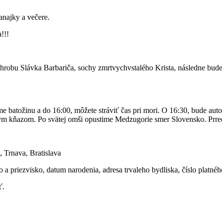
najky a večere.
!!!
a hrobu Slávka Barbariča, sochy zmrtvychvstalého Krista, následne 
me batožinu a do 16:00, môžete stráviť čas pri mori. O 16:30, bude a
m kňazom. Po svätej omši opustime Medzugorie smer Slovensko. Prred
, Trnava, Bratislava
a priezvisko, datum narodenia, adresa trvaleho bydliska, číslo platnéh
ť.