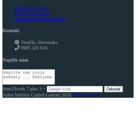
Založiť svoj blog
Pridať novú akciu
Ochrana osobných údajov
Kontakt
Trenčín, Slovensko
0905 320 616
Napíšte nám
Som človek 7 plus 3 =
Odoslať
Autor šablóny Gajdoš Gabriel 2018
Hlas Cirkvi.sk