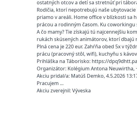
ostatných otcov a detí sa stretnúť pri tábor
Rodičia, ktorí nepotrebujú naše ubytovacie
priamo v areáli. Home office v blízkosti sa 
prácou a rodinným časom. Ku coworkingu sa
A čo mamy? Tie získajú tú najcennejšiu komo
rukách skúsených animátorov, ktorí dbajú n
Plná cena je 220 eur. Zahŕňa obed 5x v týždn
prácu (pracovný stôl, wifi), kuchyňu s kávo
Prihláška na Táborisko: https://dpq9dhtt.
Organizátor: Kolégium Antona Neuwirtha, 
Akciu pridal/a: Matúš Demko, 4.5.2026 13:1
Pracujem ...
Akciu zverejnil: Výveska