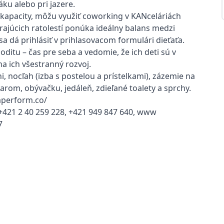
áku alebo pri jazere.
 kapacity, môžu využiť coworking v KANceláriách
hrajúcich ratolestí ponúka ideálny balans medzi
 dá prihlásiť v prihlasovacom formulári dieťaťa.
ditu – čas pre seba a vedomie, že ich deti sú v
a ich všestranný rozvoj.
i, nocľah (izba s postelou a prístelkami), zázemie na
varom, obývačku, jedáleň, zdieľané toalety a sprchy.
paperform.co/
+421 2 40 259 228, +421 949 847 640, www
7