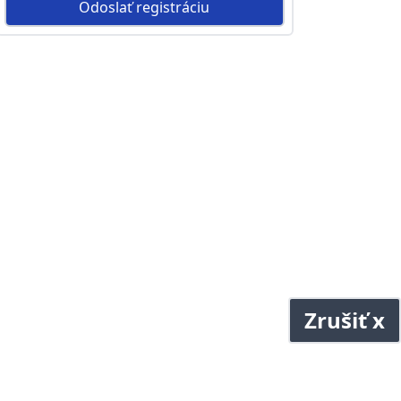
Odoslať registráciu
Zrušiť x