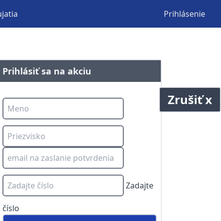
jatia
Prihlásenie
Prihlásiť sa na akciu
Zrušiť x
Zadajte
číslo