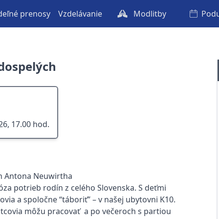
eľné prenosy
Vzdelávanie
Modlitby
Podu
 dospelých
026, 17.00 hod.
um Antona Neuwirtha
óza potrieb rodín z celého Slovenska. S deťmi
ovia a spoločne “táboriť” – v našej ubytovni K10.
otcovia môžu pracovať a po večeroch s partiou