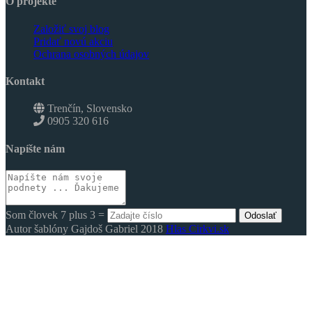
O projekte
Založiť svoj blog
Pridať novú akciu
Ochrana osobných údajov
Kontakt
Trenčín, Slovensko
0905 320 616
Napíšte nám
Som človek 7 plus 3 =
Odoslať
Autor šablóny Gajdoš Gabriel 2018
Hlas Cirkvi.sk