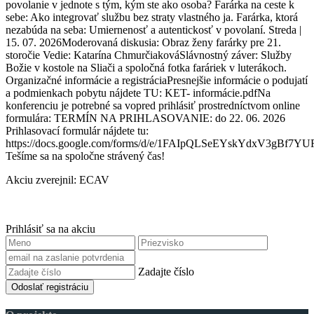
povolanie v jednote s tým, kým ste ako osoba? Farárka na ceste k
sebe: Ako integrovať službu bez straty vlastného ja. Farárka, ktorá
nezabúda na seba: Umiernenosť a autentickosť v povolaní. Streda |
15. 07. 2026Moderovaná diskusia: Obraz ženy farárky pre 21.
storočie Vedie: Katarína ChmurčiakováSlávnostný záver: Služby
Božie v kostole na Sliači a spoločná fotka faráriek v luterákoch.
Organizačné informácie a registráciaPresnejšie informácie o podujatí
a podmienkach pobytu nájdete TU: KET- informácie.pdfNa
konferenciu je potrebné sa vopred prihlásiť prostredníctvom online
formulára: TERMÍN NA PRIHLASOVANIE: do 22. 06. 2026
Prihlasovací formulár nájdete tu:
https://docs.google.com/forms/d/e/1FAIpQLSeEYskYdxV3gBf
Tešíme sa na spoločne strávený čas!
Akciu zverejnil: ECAV
Prihlásiť sa na akciu
Zadajte číslo
Odoslať registráciu