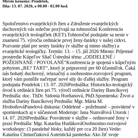
Miesto konania: Pondelok,
Dňa: 13. 07. 2026, o 00.00 - 02.00 hod.
Spoločenstvo evanjelických žien a Združenie evanjelických
duchovných vás srdečne pozývajú na tohtoročnú Konferenciu
evanjelických teologičiek (KET).Tohtoročné podujatie sa nesie v
znamení 75. výročia ordinácie prvej ženy-farárky v našej cirkvi.
Pozvanie platí pre sestry farárky (v službe aj mimo služby) a
evanjelické teologičky. Termín: 13. – 15. júl 2026 Miesto: Príjemné
prostredie Kúpeľov Sliač Ústredná téma: „ODDELENÉ /
POŽEHNANÉ / POVOLANÉ“Konferencia je spojená s kúpeľným
pobytom „RE? TART“, ktorý je pripravený pre 60 účastníčok. Čaká
nás bohatý duchovný, relaxačný a osobnostno-rozvojový program,
ktorý vám pomôže načerpať nové sily do ďalšej služby. Program
podujatia Pondelok | 13. 07. 2026Prednáška: Historicko-teologický
úvod k ordinácii žien pri 75. výročí ordinácie Dariny Bancíkovej
Prednáša: doc. ThDr. Sidonia Horňanová, PhD.Spomienka: Život a
služba Dariny Bancíkovej Prednáša: Mgr. Mária M.
HroboňováPanelová diskusia: Oddelené – požehnané – posvätené v
spomienkach aj v súčasnosti Moderuje: Jana Nunvářová Utorok |
14. 07. 2026Prednáška: Posvätenie v službe – ordinované ženy v
praxi Prednáša: Mgr. Katarína HudákováOsobnostno-rozvojové
workshopy: (3 paralelné bloky, každý pre cca 20 žien) Vedie:
Katarína Chmurčiaková Autentická pastierka: Ako žiť svoje