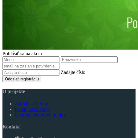
Prihlásiť sa na akciu
Zadajte číslo
Odoslať registráciu
O projekte
Založiť svoj blog
Pridať novú akciu
Ochrana osobných údajov
Kontakt