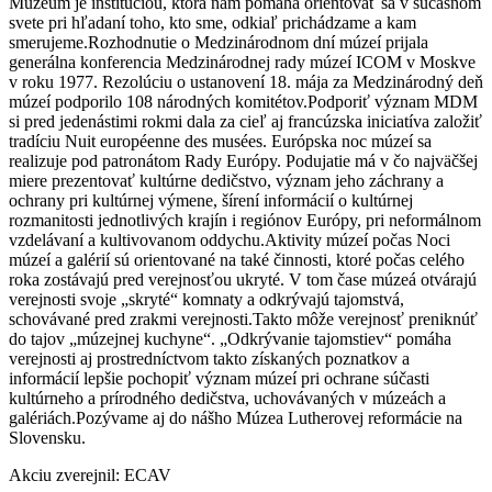
Múzeum je inštitúciou, ktorá nám pomáha orientovať sa v súčasnom
svete pri hľadaní toho, kto sme, odkiaľ prichádzame a kam
smerujeme.Rozhodnutie o Medzinárodnom dní múzeí prijala
generálna konferencia Medzinárodnej rady múzeí ICOM v Moskve
v roku 1977. Rezolúciu o ustanovení 18. mája za Medzinárodný deň
múzeí podporilo 108 národných komitétov.Podporiť význam MDM
si pred jedenástimi rokmi dala za cieľ aj francúzska iniciatíva založiť
tradíciu Nuit européenne des musées. Európska noc múzeí sa
realizuje pod patronátom Rady Európy. Podujatie má v čo najväčšej
miere prezentovať kultúrne dedičstvo, význam jeho záchrany a
ochrany pri kultúrnej výmene, šírení informácií o kultúrnej
rozmanitosti jednotlivých krajín i regiónov Európy, pri neformálnom
vzdelávaní a kultivovanom oddychu.Aktivity múzeí počas Noci
múzeí a galérií sú orientované na také činnosti, ktoré počas celého
roka zostávajú pred verejnosťou ukryté. V tom čase múzeá otvárajú
verejnosti svoje „skryté“ komnaty a odkrývajú tajomstvá,
schovávané pred zrakmi verejnosti.Takto môže verejnosť preniknúť
do tajov „múzejnej kuchyne“. „Odkrývanie tajomstiev“ pomáha
verejnosti aj prostredníctvom takto získaných poznatkov a
informácií lepšie pochopiť význam múzeí pri ochrane súčasti
kultúrneho a prírodného dedičstva, uchovávaných v múzeách a
galériách.Pozývame aj do nášho Múzea Lutherovej reformácie na
Slovensku.
Akciu zverejnil: ECAV