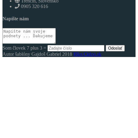
Trenčín, Slovensko
0905 320 616
Napíšte nám
Som človek 7 plus 3 =
Odoslať
Autor šablóny Gajdoš Gabriel 2018
Hlas Cirkvi.sk