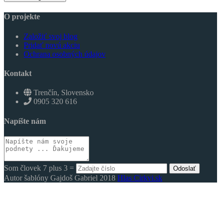
O projekte
Založiť svoj blog
Pridať novú akciu
Ochrana osobných údajov
Kontakt
Trenčín, Slovensko
0905 320 616
Napíšte nám
Som človek 7 plus 3 =
Odoslať
Autor šablóny Gajdoš Gabriel 2018
Hlas Cirkvi.sk