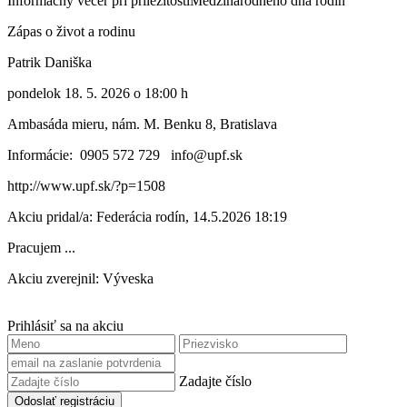
Informačný večer pri príležitostiMedzinárodného dňa rodín
Zápas o život a rodinu
Patrik Daniška
pondelok 18. 5. 2026 o 18:00 h
Ambasáda mieru, nám. M. Benku 8, Bratislava
Informácie: 0905 572 729 info@upf.sk
http://www.upf.sk/?p=1508
Akciu pridal/a: Federácia rodín, 14.5.2026 18:19
Pracujem ...
Akciu zverejnil: Výveska
Prihlásiť sa na akciu
Zadajte číslo
Odoslať registráciu