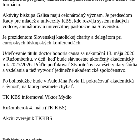
formáciu.
Aktivity biskupa Galisa majú celonárodný význam. Je predsedom
Rady pre mládež a univerzity KBS, kde rozvíja systém mladých
vodcov, animátorov a univerzitnej pastorácie na Slovensku.
Je prezidentom Slovenskej katolíckej charity a delegátom pri
európskych biskupských konferenciách.
Udeľovanie titulu doctor honoris causa sa uskutoční 13. mája 2026
v Ružomberku, v deň, keď bude slávnostne ukončený akademický
rok 2025/2026. Príďte poďakovať Stvoriteľovi za všetky dary štúdia
a vzdelania a tiež vytvoriť jedinečné akademické spoločenstvo.
Po bohoslužbe bude v Aule Jána Pavla II. pokračovať akademická
slávnosť, na ktorej nesmiete chýbať.
TK KBS informoval Viktor Mydlo
Ružomberok 4. mája (TK KBS)
Akciu zverejnil: TKKBS