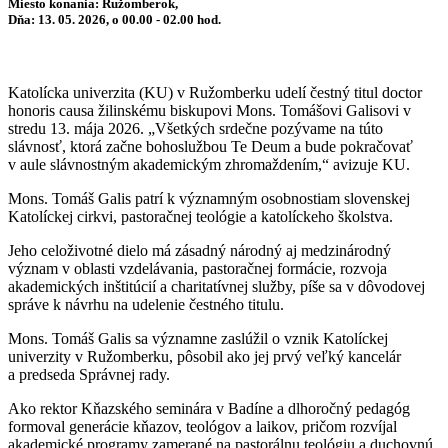
Miesto konania: Ružomberok,
Dňa: 13. 05. 2026, o 00.00 - 02.00 hod.
Katolícka univerzita (KU) v Ružomberku udelí čestný titul doctor
honoris causa žilinskému biskupovi Mons. Tomášovi Galisovi v
stredu 13. mája 2026. „Všetkých srdečne pozývame na túto
slávnosť, ktorá začne bohoslužbou Te Deum a bude pokračovať
v aule slávnostným akademickým zhromaždením,“ avizuje KU.
Mons. Tomáš Galis patrí k významným osobnostiam slovenskej
Katolíckej cirkvi, pastoračnej teológie a katolíckeho školstva.
Jeho celoživotné dielo má zásadný národný aj medzinárodný
význam v oblasti vzdelávania, pastoračnej formácie, rozvoja
akademických inštitúcií a charitatívnej služby, píše sa v dôvodovej
správe k návrhu na udelenie čestného titulu.
Mons. Tomáš Galis sa významne zaslúžil o vznik Katolíckej
univerzity v Ružomberku, pôsobil ako jej prvý veľký kancelár
a predseda Správnej rady.
Ako rektor Kňazského seminára v Badíne a dlhoročný pedagóg
formoval generácie kňazov, teológov a laikov, pričom rozvíjal
akademické programy zamerané na pastorálnu teológiu a duchovnú