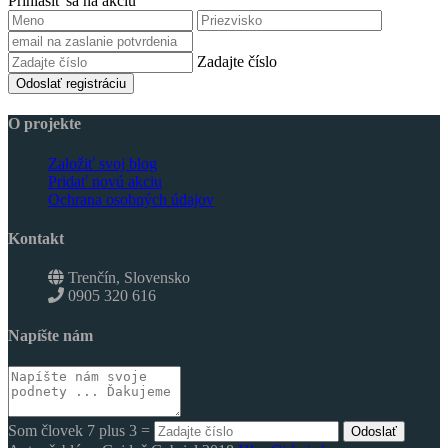
Prihlásiť sa na akciu
Zadajte číslo
Odoslať registráciu
O projekte
Založiť svoj blog
Pridať novú akciu
Ochrana osobných údajov
Kontakt
Trenčín, Slovensko
0905 320 616
Napíšte nám
Som človek 7 plus 3 =
Odoslať