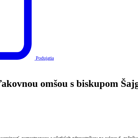
Podujatia
 ďakovnou omšou s biskupom Šaj