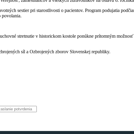
rejnosť, zamestnancov a všetkých zdravotníkov na oslavu 6. ročníka
tných sestier pri starostlivosti o pacientov. Program podujatia podčia
o povolania.
hovné stretnutie v historickom kostole ponúkne prítomným možnosť st
brojených síl a Ozbrojených zborov Slovenskej republiky.