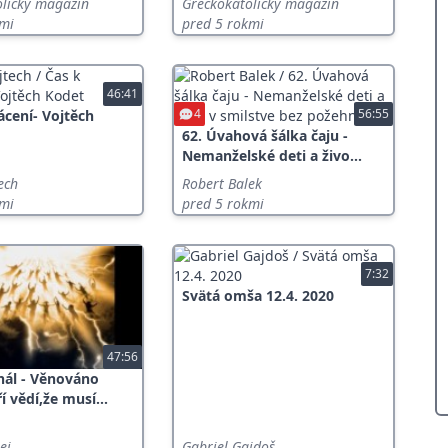
olícky magazín
Gréckokatolícky magazín
kmi
pred 5 rokmi
46:41
4
56:55
ácení- Vojtěch
62. Úvahová šálka čaju -
Nemanželské deti a živo...
ech
Robert Balek
kmi
pred 5 rokmi
7:32
Svätá omša 12.4. 2020
47:56
hál - Věnováno
 vědí,že musí...
ej
Gabriel Gajdoš