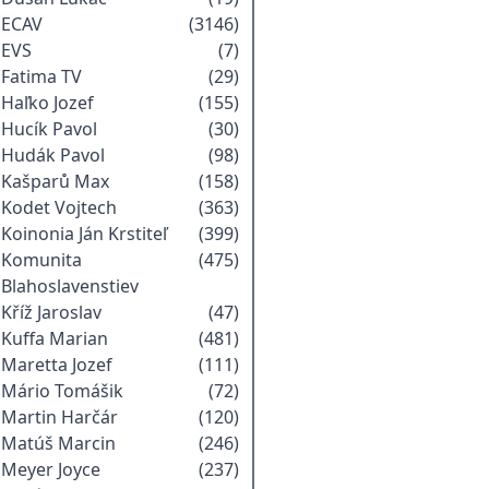
ECAV
(3146)
EVS
(7)
Fatima TV
(29)
Haľko Jozef
(155)
Hucík Pavol
(30)
Hudák Pavol
(98)
Kašparů Max
(158)
Kodet Vojtech
(363)
Koinonia Ján Krstiteľ
(399)
Komunita
(475)
Blahoslavenstiev
Kříž Jaroslav
(47)
Kuffa Marian
(481)
Maretta Jozef
(111)
Mário Tomášik
(72)
Martin Harčár
(120)
Matúš Marcin
(246)
Meyer Joyce
(237)