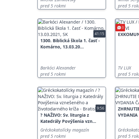
pred 5 rokmi
pred 5 ro
3
41:15
EXKOMUNI
1300. Biblická škola 1. časť -
Komárno, 13.03.20...
Barkóci Alexander
TV LUX
pred 5 rokmi
pred 5 ro
9:56
ZHRNUTI
? NAŽIVO: Sv. liturgia z
VYDANIA
Katedrály Povýšenia vzn...
Gréckokatolícky magazín
Gréckokat
pred 5 rokmi
pred 5 ro