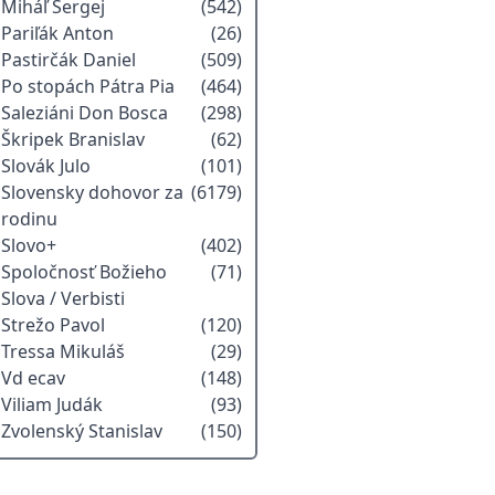
Miháľ Sergej
(542)
Pariľák Anton
(26)
Pastirčák Daniel
(509)
Po stopách Pátra Pia
(464)
Saleziáni Don Bosca
(298)
Škripek Branislav
(62)
Slovák Julo
(101)
Slovensky dohovor za
(6179)
rodinu
Slovo+
(402)
Spoločnosť Božieho
(71)
Slova / Verbisti
Strežo Pavol
(120)
Tressa Mikuláš
(29)
Vd ecav
(148)
Viliam Judák
(93)
Zvolenský Stanislav
(150)