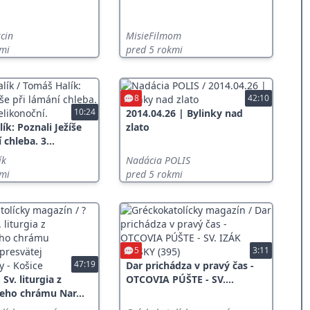
cin
MisieFilmom
kmi
pred 5 rokmi
8
42:10
10:24
2014.04.26 | Bylinky nad
ík: Poznali Ježíše
zlato
 chleba. 3...
ík
Nadácia POLIS
kmi
pred 5 rokmi
5
3:11
47:19
Dar prichádza v pravý čas -
Sv. liturgia z
OTCOVIA PÚŠTE - SV....
eho chrámu Nar...