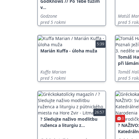
GodKnows // Po Tebe túžim
v...
Godzone
Matúš Mar
pred 5 rokmi
pred 5 ro
5:39
Marián Kuffa - úloha muža
Tomáš Hal
při lámání
Kuffa Marian
Tomáš Hal
pred 5 rokmi
pred 5 ro
26:57
3
? Sledujte naživo modlitbu
ruženca a liturgiu z...
? NAŽIVO: 
Katedráln