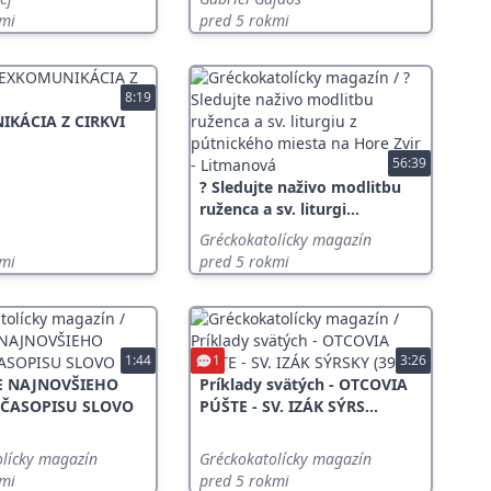
kmi
pred 5 rokmi
8:19
KÁCIA Z CIRKVI
56:39
? Sledujte naživo modlitbu
ruženca a sv. liturgi...
Gréckokatolícky magazín
kmi
pred 5 rokmi
1:44
1
3:26
E NAJNOVŠIEHO
Príklady svätých - OTCOVIA
 ČASOPISU SLOVO
PÚŠTE - SV. IZÁK SÝRS...
olícky magazín
Gréckokatolícky magazín
kmi
pred 5 rokmi