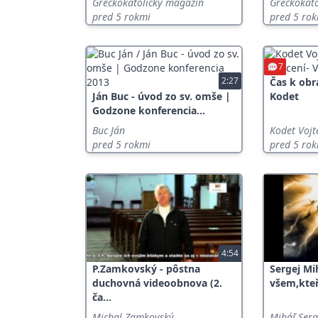
Gréckokatolícky magazín
Gréckokat
pred 5 rokmi
pred 5 ro
7
2:27
Čas k obr
Ján Buc - úvod zo sv. omše |
Kodet
Godzone konferencia...
Buc Ján
Kodet Vojt
pred 5 rokmi
pred 5 ro
4:54
P.Zamkovský - pôstna
Sergej Mi
duchovná videoobnova (2.
všem,kteří
ča...
Michal Zamkovský
Miháľ Serg