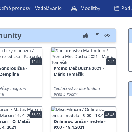
eľné prenosy
Vzdelávanie
Modlitby
Podu
munity
12:44
0:43
Bohorodička -
Promo Meč Ducha 2021 -
 Zemplína
Mário Tomášik
olícky magazín
Spoločenstvo Martindom
kmi
pred 5 rokmi
56:38
45:45
cin | O. Matúš
Online sv. omša - nedeľa -
. 4. 2021
9:00 - 18.4.2021