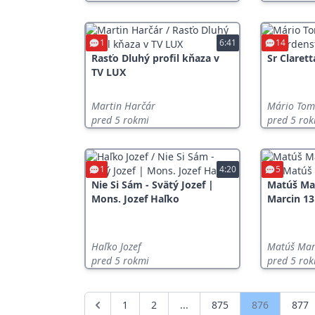
1
6:41
14
Rasťo Dluhý profil kňaza v
Sr Claret
TV LUX
Martin Harčár
Mário Tom
pred 5 rokmi
pred 5 ro
1
4:20
5
Nie Si Sám - Svätý Jozef |
Matúš Mar
Mons. Jozef Haľko
Marcin 13
Haľko Jozef
Matúš Mar
pred 5 rokmi
pred 5 ro
1
2
...
875
876
877