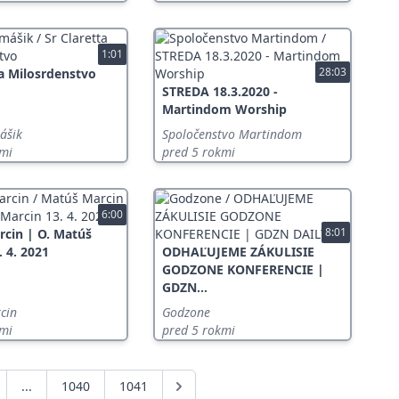
1:01
28:03
ta Milosrdenstvo
STREDA 18.3.2020 -
Martindom Worship
ášik
Spoločenstvo Martindom
kmi
pred 5 rokmi
6:00
8:01
cin | O. Matúš
. 4. 2021
ODHAĽUJEME ZÁKULISIE
GODZONE KONFERENCIE |
GDZN...
cin
Godzone
kmi
pred 5 rokmi
...
1040
1041