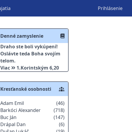
jatia
Prihlásenie
Denné zamyslenie
Draho ste boli vykúpení!
Oslávte teda Boha svojím
telom.
Viac
1.Korintským 6,20
Kresťanské osobnosti
Adam Emil
(46)
Barkóci Alexander
(718)
Buc Ján
(147)
Drápal Dan
(6)
Dušan Lukáč
(19)