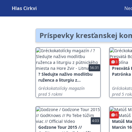
Hlas Cirkvi
Ned
Príspevky kresťanskej ko
3
56:31
Presvätá 
? Sledujte naživo modlitbu
Patrónka
ruženca a liturgiu z...
Gréckokatolícky magazín
Gréckokat
pred 5 rokmi
pred 5 ro
6
4:03
Matúš Mar
Godzone Tour 2015 //
Marcin 16