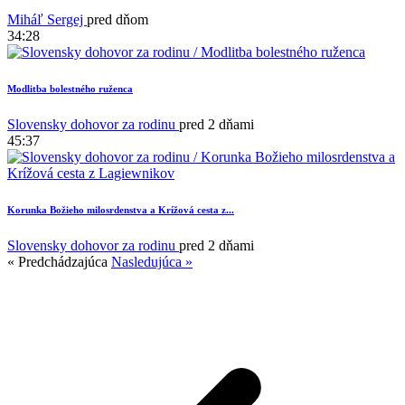
Miháľ Sergej
pred dňom
34:28
Modlitba bolestného ruženca
Slovensky dohovor za rodinu
pred 2 dňami
45:37
Korunka Božieho milosrdenstva a Krížová cesta z...
Slovensky dohovor za rodinu
pred 2 dňami
« Predchádzajúca
Nasledujúca »