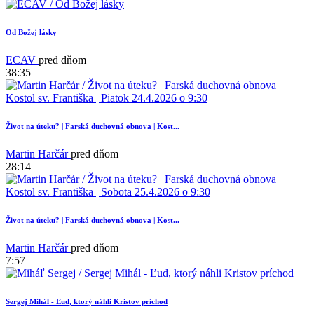
Od Božej lásky
ECAV
pred dňom
38:35
Život na úteku? | Farská duchovná obnova | Kost...
14
Martin Harčár
pred dňom
28:14
Život na úteku? | Farská duchovná obnova | Kost...
Martin Harčár
pred dňom
7:57
Sergej Mihál - Ľud, ktorý náhli Kristov príchod