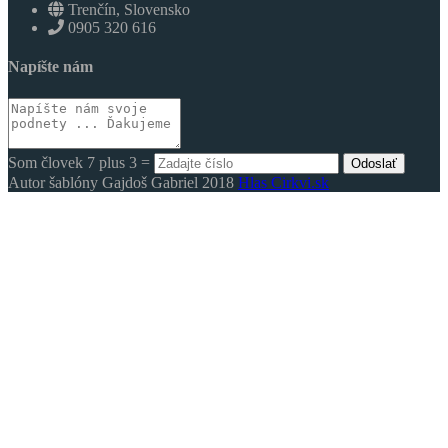
Trenčín, Slovensko
0905 320 616
Napíšte nám
Som človek 7 plus 3 =
Odoslať
Autor šablóny Gajdoš Gabriel 2018
Hlas Cirkvi.sk