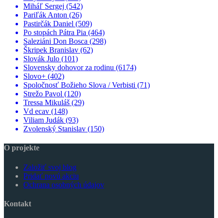
Miháľ Sergej
(542)
Pariľák Anton
(26)
Pastirčák Daniel
(509)
Po stopách Pátra Pia
(464)
Saleziáni Don Bosca
(298)
Škripek Branislav
(62)
Slovák Julo
(101)
Slovensky dohovor za rodinu
(6174)
Slovo+
(402)
Spoločnosť Božieho Slova / Verbisti
(71)
Strežo Pavol
(120)
Tressa Mikuláš
(29)
Vd ecav
(148)
Viliam Judák
(93)
Zvolenský Stanislav
(150)
O projekte
Založiť svoj blog
Pridať novú akciu
Ochrana osobných údajov
Kontakt