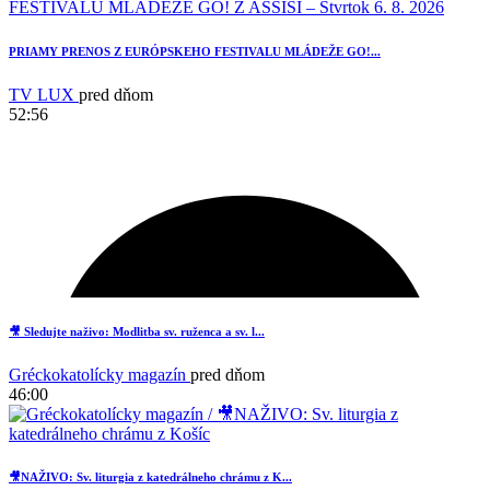
PRIAMY PRENOS Z EURÓPSKEHO FESTIVALU MLÁDEŽE GO!...
TV LUX
pred dňom
52:56
1
🎥 Sledujte naživo: Modlitba sv. ruženca a sv. l...
Gréckokatolícky magazín
pred dňom
46:00
🎥NAŽIVO: Sv. liturgia z katedrálneho chrámu z K...