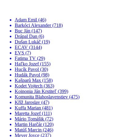
Adam Emil
(46)
Barkóci Alexander
(718)
Buc Ján
(147)
Drápal Dan
(6)
Dušan Lukáč
(19)
ECAV
(3144)
EVS
(7)
Fatima TV
(29)
Haľko Jozef
(155)
Hucík Pavol
(30)
Hudák Pavol
(98)
Kašparů Max
(158)
Kodet Vojtech
(363)
Koinonia Ján Krstiteľ
(399)
Komunita Blahoslavenstiev
(475)
Kříž Jaroslav
(47)
Kuffa Marian
(481)
Maretta Jozef
(111)
Mário Tomášik
(72)
Martin Harčár
(120)
Matúš Marcin
(246)
Meyer Joyce
(237)