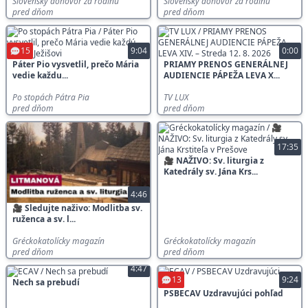
Slovensky dohovor za rodinu
Slovensky dohovor za rodinu
pred dňom
pred dňom
15
9:04
0:00
Páter Pio vysvetlil, prečo Mária
PRIAMY PRENOS GENERÁLNEJ
vedie každu...
AUDIENCIE PÁPEŽA LEVA X...
Po stopách Pátra Pia
TV LUX
pred dňom
pred dňom
17:35
🎥 NAŽIVO: Sv. liturgia z
Katedrály sv. Jána Krs...
4:46
🎥 Sledujte naživo: Modlitba sv.
ruženca a sv. l...
Gréckokatolícky magazín
Gréckokatolícky magazín
pred dňom
pred dňom
4:47
13
9:24
Nech sa prebudí
PSBECAV Uzdravujúci pohľad