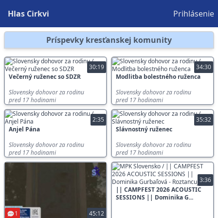
Hlas Cirkvi
Prihlásenie
Príspevky kresťanskej komunity
30:19
34:30
Večerný ruženec so SDZR
Modlitba bolestného ruženca
Slovensky dohovor za rodinu
Slovensky dohovor za rodinu
pred 17 hodinami
pred 17 hodinami
2:35
35:32
Anjel Pána
Slávnostný ruženec
Slovensky dohovor za rodinu
Slovensky dohovor za rodinu
pred 17 hodinami
pred 17 hodinami
3:36
|| CAMPFEST 2026 ACOUSTIC
SESSIONS || Dominika G...
1
45:12