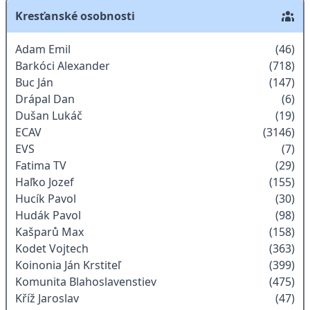
Kresťanské osobnosti
Adam Emil
(46)
Barkóci Alexander
(718)
Buc Ján
(147)
Drápal Dan
(6)
Dušan Lukáč
(19)
ECAV
(3146)
EVS
(7)
Fatima TV
(29)
Haľko Jozef
(155)
Hucík Pavol
(30)
Hudák Pavol
(98)
Kašparů Max
(158)
Kodet Vojtech
(363)
Koinonia Ján Krstiteľ
(399)
Komunita Blahoslavenstiev
(475)
Kříž Jaroslav
(47)