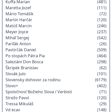
Kuffa Marian
(481)
Maretta Jozef
(111)
Mário Tomášik
(72)
Martin Harčár
(120)
Matúš Marcin
(246)
Meyer Joyce
(237)
Miháľ Sergej
(542)
Pariľák Anton
(26)
Pastirčák Daniel
(509)
Po stopách Pátra Pia
(464)
Saleziáni Don Bosca
(298)
Škripek Branislav
(62)
Slovák Julo
(101)
Slovensky dohovor za rodinu
(6179)
Slovo+
(402)
Spoločnosť Božieho Slova / Verbisti
(71)
Strežo Pavol
(120)
Tressa Mikuláš
(29)
Vd ecav
(148)