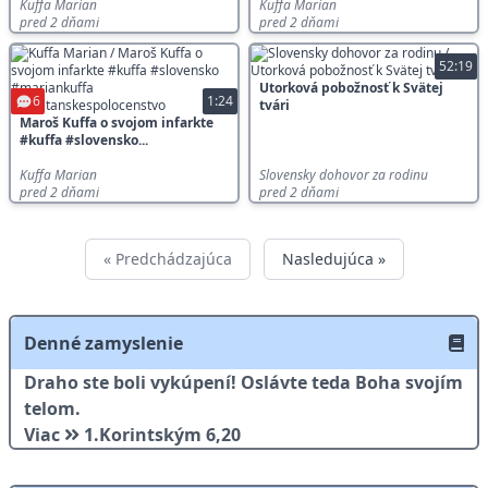
Kuffa Marian
Kuffa Marian
pred 2 dňami
pred 2 dňami
52:19
Utorková pobožnosť k Svätej
6
1:24
tvári
Maroš Kuffa o svojom infarkte
#kuffa #slovensko...
Kuffa Marian
Slovensky dohovor za rodinu
pred 2 dňami
pred 2 dňami
« Predchádzajúca
Nasledujúca »
Denné zamyslenie
Draho ste boli vykúpení! Oslávte teda Boha svojím
telom.
Viac
1.Korintským 6,20