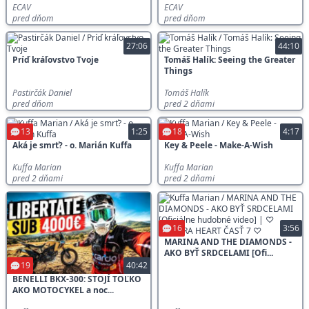
ECAV
ECAV
pred dňom
pred dňom
27:06
44:10
Príď kráľovstvo Tvoje
Tomáš Halík: Seeing the Greater
Things
Pastirčák Daniel
Tomáš Halík
pred dňom
pred 2 dňami
13
1:25
18
4:17
Aká je smrť? - o. Marián Kuffa
Key & Peele - Make-A-Wish
Kuffa Marian
Kuffa Marian
pred 2 dňami
pred 2 dňami
16
3:56
MARINA AND THE DIAMONDS -
AKO BYŤ SRDCELAMI [Ofi...
19
40:42
BENELLI BKX-300: STOJÍ TOĽKO
AKO MOTOCYKEL a noc...