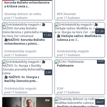
Korunka Božieho milosrdenstva
a Krížová cesta z...
Slovensky dohovor za rodinu
MPK Slovensko
pred 17 hodinami
pred 17 hodinami
51:26
11:43
🎥 Sledujte naživo: Modlitba sv.
🎥NAŽIVO: Korunka Božieho
ruženca a sv. l...
milosrdenstva z pútnic...
Gréckokatolícky magazín
Gréckokatolícky magazín
pred 17 hodinami
pred 17 hodinami
3:20
Požehnanie
2:40
🎥 NAŽIVO: Sv. liturgia z
Baziliky Zosnutia pres...
Gréckokatolícky magazín
ECAV
pred 17 hodinami
pred 17 hodinami
34:27
Modlitba bolestného ruženca