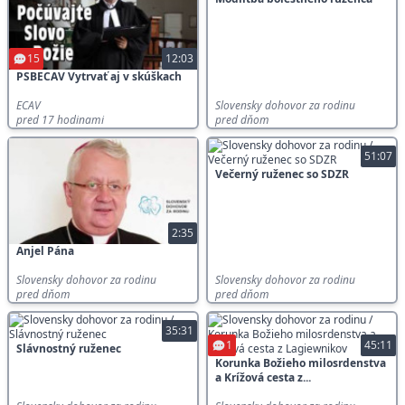
15
12:03
PSBECAV Vytrvať aj v skúškach
ECAV
Slovensky dohovor za rodinu
pred 17 hodinami
pred dňom
51:07
Večerný ruženec so SDZR
2:35
Anjel Pána
Slovensky dohovor za rodinu
Slovensky dohovor za rodinu
pred dňom
pred dňom
35:31
1
45:11
Slávnostný ruženec
Korunka Božieho milosrdenstva
a Krížová cesta z...