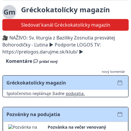
Gréckokatolícky magazín
Gm
Sledovať kanál Gréckokatolícky magazín
🎥 NAŽIVO: Sv. liturgia z Baziliky Zosnutia presvätej
Bohorodičky - Ľutina ► Podporte LOGOS TV:
https://prelogos.darujme.sk/klub/ ►
Komentáre
pridať nový
nový komentár
Gréckokatolícky magazín
Spoločenstvo neplánuje žiadne
podujatia.
Pozvánky na podujatia
Pozvánka na večer venovaný