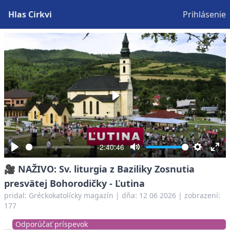
Hlas Cirkvi
Prihlásenie
Play
-2:40:46
Play
Mute
Settings
Ent
🎥 NAŽIVO: Sv. liturgia z Baziliky Zosnutia
full
presvätej Bohorodičky - Ľutina
pridal:
Gréckokatolícky magazín
|
dňa: 12 06 2026
| zobrazení:
177
Odporúčať príspevok