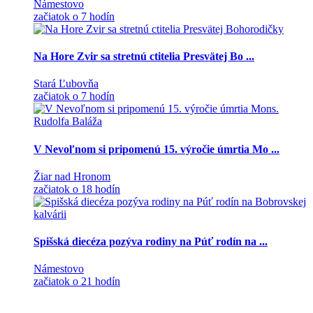
Námestovo
začiatok o 7 hodín
Na Hore Zvir sa stretnú ctitelia Presvätej Bo ...
Stará Ľubovňa
začiatok o 7 hodín
V Nevoľnom si pripomenú 15. výročie úmrtia Mo ...
Žiar nad Hronom
začiatok o 18 hodín
Spišská diecéza pozýva rodiny na Púť rodín na ...
Námestovo
začiatok o 21 hodín