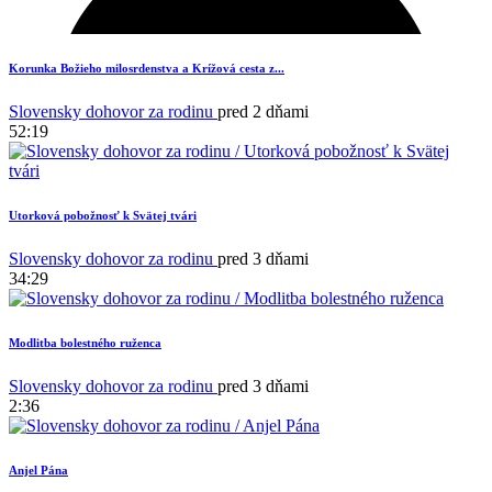
Korunka Božieho milosrdenstva a Krížová cesta z...
Slovensky dohovor za rodinu
pred 2 dňami
52:19
Utorková pobožnosť k Svätej tvári
Slovensky dohovor za rodinu
pred 3 dňami
34:29
Modlitba bolestného ruženca
1
Slovensky dohovor za rodinu
pred 3 dňami
2:36
Anjel Pána