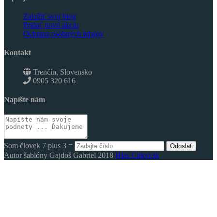
Založiť svoj blog
Pridať novú akciu
Ochrana osobných údajov
Kontakt
Trenčín, Slovensko
0905 320 616
Napíšte nám
Som človek 7 plus 3 =
Odoslať
Autor šablóny Gajdoš Gabriel 2018
Hlas Cirkvi.sk