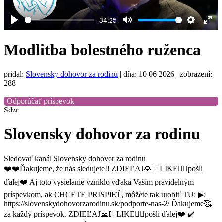
-34:25
Play
Mute
Settings
Ent
full
Modlitba bolestného ruženca
pridal:
Slovensky dohovor za rodinu
|
dňa: 10 06 2026
| zobrazení:
288
Odporúčať príspevok
Sdzr
Slovensky dohovor za rodinu
Sledovať kanál Slovensky dohovor za rodinu
❤️❤️Ďakujeme, že nás sledujete!! ZDIEĽAJ🙏🏼LIKE👍🏼pošli
ďalej❤️ Aj toto vysielanie vzniklo vďaka Vaším pravidelným
príspevkom, ak CHCETE PRISPIEŤ, môžete tak urobiť TU: ▶:
https://slovenskydohovorzarodinu.sk/podporte-nas-2/ Ďakujeme🥰
za každý príspevok. ZDIEĽAJ🙏🏼LIKE👍🏼pošli ďalej❤️ ✔️