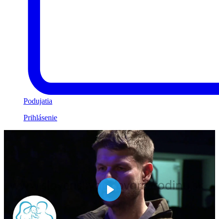
Podujatia
Prihlásenie
Play