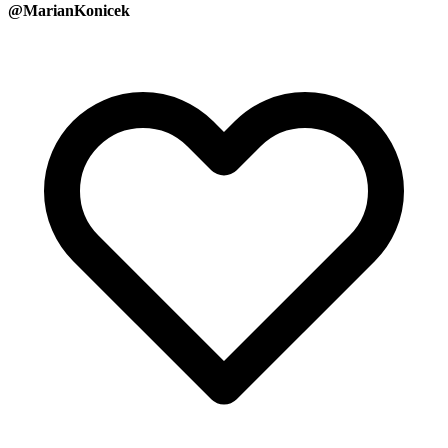
@MarianKonicek