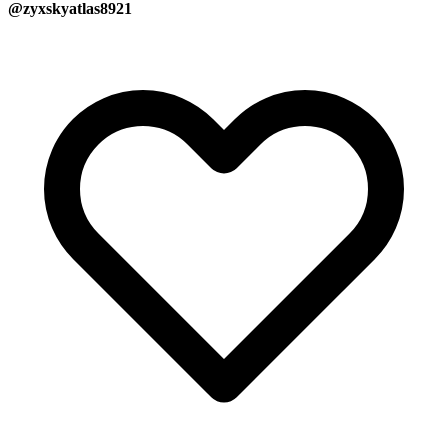
@zyxskyatlas8921