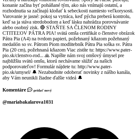
konanie začína byť poháňané tým, ako nás vnímajú ostatní, a
rozhodnutia sa začínajú kloňať k sebeckosti namiesto veľkorysosti.
Varovanie je jasné: pokoj sa vytráca, keď pýcha preberá kontrolu,
keď sa ja stáva stredobodom a keď lásku nahrádza porovnávanie
alebo osobný zisk. 🔴 STAŇTE SA ČLENOM RODINY
CTITEĽOV PÁTRA PIA! svätá omša certifikát o členstve obrázok
Pátra Pia (A4) na tvrdom papieri, požehnaný kňazom požehnaný
medailón so sv. Pátrom Piom modlitebník Pátra Pia soška sv. Pátra
Pia (20 cm), požehnaná kňazom Viac zistíte tu: https://www.pater-
pio.sk/clenstvo-rod... 🙏 Napíšte nám svoj omšový úmysel pre
najbližšiu svätú omšu, ktorú nechávame slúžiť za našich
podporovateľov! Formulár nájdete tu: http://www.pater-
pio.sk/umysel/ 🔔 Nezabudnite odoberať novinky z nášho kanála,
aby Vám neunikli žiadne ďalšie videá 🔔
Komentáre
pridať nový
@mariabakalarova1031