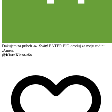
Ďakujem za príbeh 🙏 .Svätý PÁTER PIO oroduj za moju rodinu
.Amen.
@KlaraKlara-t6o