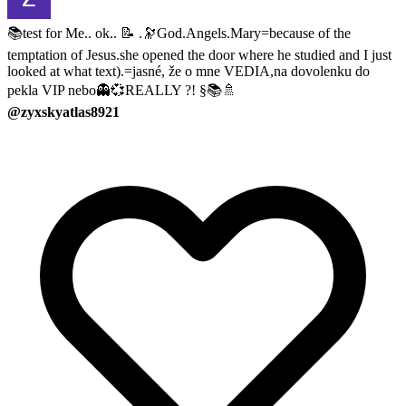
📚test for Me.. ok.. 📝 .🔭God.Angels.Mary=because of the
temptation of Jesus.she opened the door where he studied and I just
looked at what text).=jasné, že o mne VEDIA,na dovolenku do
pekla VIP nebo👻💞REALLY ?! §📚🚿
@zyxskyatlas8921