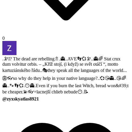
0
.🔭I? The dead are rebelling🚿.👻..AVE👣💞🔭..👻🌈 Stat crux
dum volvitur orbis. – „Kříž stojí, (i když) se svět otáčí “, motto
kartuziánského řádu..🎭they speak all the languages ​​of the world...
👺👓so why do they help in your native language?..💞😘👻..😘🌈
👻..🐾👣💞.😶👻.Even if you burn the last Witch, bread won&#39;t
be cheaper.💫👓=lacnejší chlieb nebude😶.📝
@zyxskyatlas8921