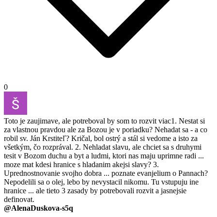
0
Toto je zaujimave, ale potreboval by som to rozvit viac1. Nestat si
za vlastnou pravdou ale za Bozou je v poriadku? Nehadat sa - a co
robil sv. Ján Krstiteľ? Kričal, bol ostrý a stál si vedome a isto za
všetkým, čo rozprával. 2. Nehladat slavu, ale chciet sa s druhymi
tesit v Bozom duchu a byt a ludmi, ktori nas maju uprimne radi ...
moze mat kdesi hranice s hladanim akejsi slavy? 3.
Uprednostnovanie svojho dobra ... poznate evanjelium o Pannach?
Nepodelili sa o olej, lebo by nevystacil nikomu. Tu vstupuju ine
hranice ... ale tieto 3 zasady by potrebovali rozvit a jasnejsie
definovat.
@AlenaDuskova-s5q