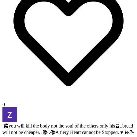
0
.👻you will kill the body not the soul of the others only his🔮..bread
will not be cheaper. .📚 .📚A fiery Heart cannot be Stopped. ♥ 💫📝