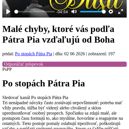
-04:54
Play
Mute
Settings
Ent
full
Malé chyby, ktoré vás podľa
Pátra Pia vzďaľujú od Boha
pridal:
Po stopách Pátra Pia
|
dňa: 02 06 2026
| zobrazení: 197
Odporúčať príspevok
PsPP
Po stopách Pátra Pia
Sledovať kanál Po stopách Pátra Pia
Tri nenápadné návyky často zostávajú nepovšimnuté: potreba mať
vždy pravdu, túžba byť videný alebo chválený a sklon
uprednostňovať osobný prospech. Spočiatku sa zdajú malé, ale
postupom času formujú to, ako myslíme, hovoríme a reagujeme na
ostatných. Tieto postoje pomaly oslabujú trpezlivosť, poškodzujú
vzťahy a narúšajú vnútornú rovnováhu. Spory sa ťažšie púšťajú,