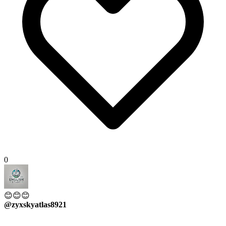
0
😊😊😊
@zyxskyatlas8921