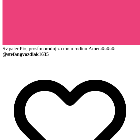
Sv.pater Pio, prosím oroduj za moju rodinu.Amen🙏🙏🙏
@stefangvozdiak1635