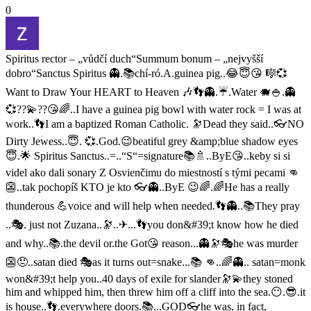
0
Spiritus rector – „vůdčí duch“Summum bonum – „nejvyšší
dobro“Sanctus Spiritus 👻.📚chí-ró.A.guinea pig..😂😇😘 🎼💞
Want to Draw Your HEART to Heaven 🎶👣👻.☔.Water 🐗🍚.👻
💞??💫??😘🌈..I have a guinea pig bowl with water rock = I was at
work..👣I am a baptized Roman Catholic. 🔭Dead they said..👓NO
Dirty Jewess..😇. 💞.God.😉beatiful grey &amp;blue shadow eyes
😇.🌟 Spiritus Sanctus..=..“S“=signature📚🚿..ByE😘..keby si si
videl ako dali sonary Z Osvienčimu do miestností s tými pecami 👊
👺..tak pochopíš KTO je kto 👓👻..ByE 😉🌈.🌈He has a really
thunderous 💪voice and will help when needed.👣👻..📚They pray
..🎭. just not Zuzana..🔭..✈...👣you don&#39;t know how he died
and why..📚.the devil or.the Got😘 reason...👻🔭🎭he was murder
👺😠..satan died 🎭as it turns out=snake...📚 👊..🌈👻.. satan=monk
won&#39;t help you..40 days of exile for slander🔭💫they stoned
him and whipped him, then threw him off a cliff into the sea.😶.😎.it
is house..👣.everywhere doors.📚...GOD👓he was, in fact,