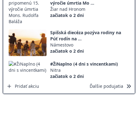
výročie úmrtia Mo ...
Žiar nad Hronom
začiatok o 2 dni
Spišská diecéza pozýva rodiny na
Púť rodín na ...
Námestovo
začiatok o 2 dni
#ŽiNaplno (4 dni s vincentkami)
Nitra
začiatok o 2 dni
Pridať akciu
Ďalšie podujatia