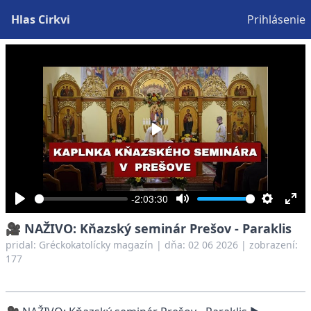
Hlas Cirkvi
Prihlásenie
Play
-2:03:30
Play
Mute
Settings
Ent
🎥 NAŽIVO: Kňazský seminár Prešov - Paraklis
full
pridal:
Gréckokatolícky magazín
|
dňa: 02 06 2026
| zobrazení:
177