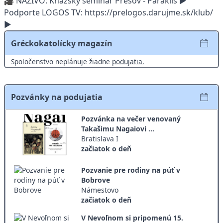
🎥 NAŽIVO: Kňazský seminár Prešov - Paraklis ►
Podporte LOGOS TV: https://prelogos.darujme.sk/klub/
►
Gréckokatolícky magazín
Spoločenstvo neplánuje žiadne
podujatia.
Pozvánky na podujatia
Pozvánka na večer venovaný
Takašimu Nagaiovi ...
Bratislava I
začiatok o deň
Pozvanie pre rodiny na púť v
Bobrove
Námestovo
začiatok o deň
V Nevoľnom si pripomenú 15.